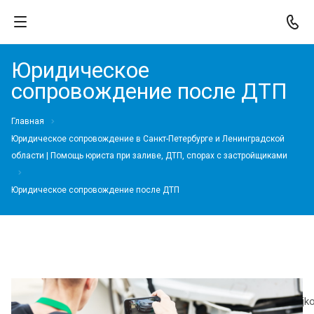
Юридическое
сопровождение после ДТП
Главная
Юридическое сопровождение в Санкт-Петербурге и Ленинградской
области | Помощь юриста при заливе, ДТП, спорах с застройщиками
Юридическое сопровождение после ДТП
https://ocenka-
m.com/upload/medialibrary/798/nswln4p5euiuipdlmws7kit93h3j