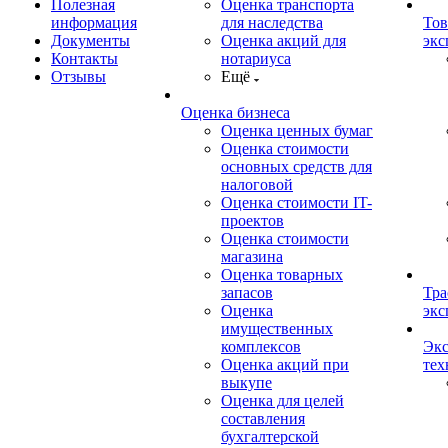
Полезная
Оценка транспорта
информация
для наследства
Тов
Документы
Оценка акций для
экс
Контакты
нотариуса
Отзывы
Ещё
Оценка бизнеса
Оценка ценных бумаг
Оценка стоимости
основных средств для
налоговой
Оценка стоимости IT-
проектов
Оценка стоимости
магазина
Оценка товарных
запасов
Тра
Оценка
экс
имущественных
комплексов
Экс
Оценка акций при
тех
выкупе
Оценка для целей
составления
бухгалтерской