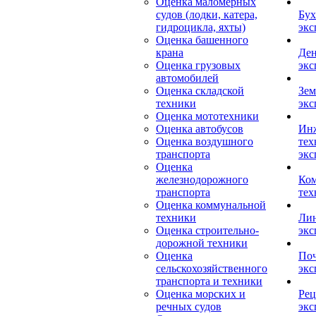
Оценка маломерных
судов (лодки, катера,
Бух
гидроцикла, яхты)
экс
Оценка башенного
крана
Ден
Оценка грузовых
экс
автомобилей
Оценка складской
Зем
техники
экс
Оценка мототехники
Оценка автобусов
Ин
Оценка воздушного
тех
транспорта
экс
Оценка
железнодорожного
Ком
транспорта
тех
Оценка коммунальной
техники
Лин
Оценка строительно-
экс
дорожной техники
Оценка
Поч
сельскохозяйственного
экс
транспорта и техники
Оценка морских и
Рец
речных судов
экс