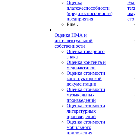
Оценка
Экс
платежеспособности
тех
(кредитоспособности)
иму
предприятия
его
Ещё
Оценка НМА и
интеллектуальной
собственности
Оценка товарного
знака
Оценка контента и
медиаактивов
Оценка стоимости
конструкторской
документации
Оценка стоимости
музыкальных
произведений
Оценка стоимости
литературных
произведений
Оценка стоимости
мобильного
приложения