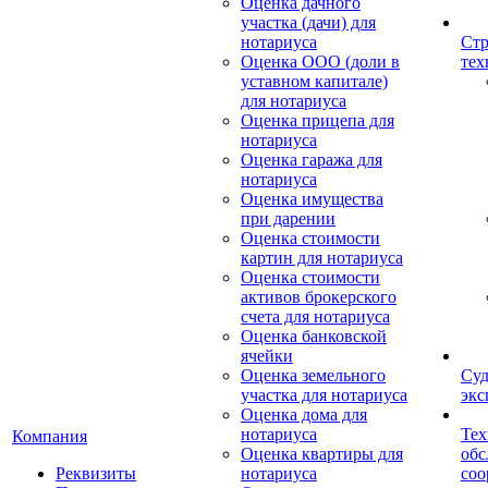
Оценка дачного
участка (дачи) для
нотариуса
Стр
Оценка ООО (доли в
тех
уставном капитале)
для нотариуса
Оценка прицепа для
нотариуса
Оценка гаража для
нотариуса
Оценка имущества
при дарении
Оценка стоимости
картин для нотариуса
Оценка стоимости
активов брокерского
счета для нотариуса
Оценка банковской
ячейки
Оценка земельного
Суд
участка для нотариуса
экс
Оценка дома для
нотариуса
Тех
Компания
Оценка квартиры для
обс
Реквизиты
нотариуса
со