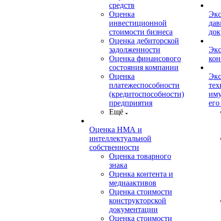
средств
Оценка
Экс
инвестиционной
дав
стоимости бизнеса
док
Оценка дебиторской
задолженности
Экс
Оценка финансового
кон
состояния компании
Оценка
Экс
платежеспособности
тех
(кредитоспособности)
иму
предприятия
его
Ещё
Оценка НМА и
интеллектуальной
собственности
Оценка товарного
знака
Оценка контента и
медиаактивов
Оценка стоимости
конструкторской
документации
Оценка стоимости