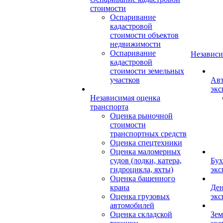
стоимости
Оспаривание
кадастровой
стоимости объектов
недвижимости
Оспаривание
Независи
кадастровой
стоимости земельных
участков
Авт
экс
Независимая оценка
транспорта
Оценка рыночной
стоимости
транспортных средств
Оценка спецтехники
Оценка маломерных
судов (лодки, катера,
Бух
гидроцикла, яхты)
экс
Оценка башенного
крана
Ден
Оценка грузовых
экс
автомобилей
Оценка складской
Зем