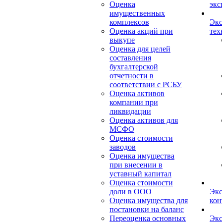
Оценка
экс
имущественных
комплексов
Экс
Оценка акций при
тех
выкупе
Оценка для целей
составления
бухгалтерской
отчетности в
соответствии с РСБУ
Оценка активов
компании при
ликвидации
Оценка активов для
МСФО
Оценка стоимости
заводов
Оценка имущества
при внесении в
уставный капитал
Оценка стоимости
доли в ООО
Экс
Оценка имущества для
кон
постановки на баланс
Переоценка основных
Экс