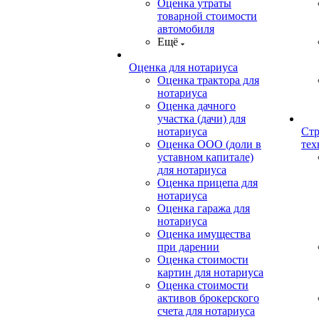
Оценка утраты
товарной стоимости
автомобиля
Ещё
Оценка для нотариуса
Оценка трактора для
нотариуса
Оценка дачного
участка (дачи) для
нотариуса
Стр
Оценка ООО (доли в
тех
уставном капитале)
для нотариуса
Оценка прицепа для
нотариуса
Оценка гаража для
нотариуса
Оценка имущества
при дарении
Оценка стоимости
картин для нотариуса
Оценка стоимости
активов брокерского
счета для нотариуса