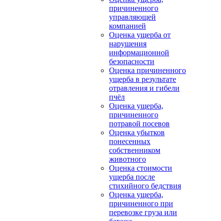
причиненного
управляющей
компанией
Оценка ущерба от
нарушения
информационной
безопасности
Оценка причиненного
ущерба в результате
отравления и гибели
пчёл
Оценка ущерба,
причиненного
потравой посевов
Оценка убытков
понесенных
собственником
животного
Оценка стоимости
ущерба после
стихийного бедствия
Оценка ущерба,
причиненного при
перевозке груза или