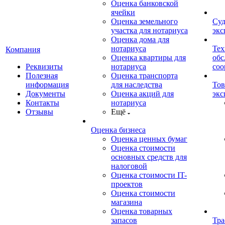
Оценка банковской
ячейки
Оценка земельного
Суд
участка для нотариуса
экс
Оценка дома для
нотариуса
Тех
Компания
Оценка квартиры для
обс
Реквизиты
нотариуса
со
Полезная
Оценка транспорта
информация
для наследства
Тов
Документы
Оценка акций для
экс
Контакты
нотариуса
Отзывы
Ещё
Оценка бизнеса
Оценка ценных бумаг
Оценка стоимости
основных средств для
налоговой
Оценка стоимости IT-
проектов
Оценка стоимости
магазина
Оценка товарных
запасов
Тра