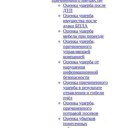
причиненного имуществу
Оценка ущерба после
ДТП
Оценка ущерба
имущества после
атаки БПЛА
Оценка ущерба
мебели при переезде
Оценка ущерба,
причиненного
управляющей
компанией
Оценка ущерба от
нарушения
информационной
безопасности
Оценка причиненного
ущерба в результате
отравления и гибели
пчёл
Оценка ущерба,
причиненного
потравой посевов
Оценка убытков
понесенных