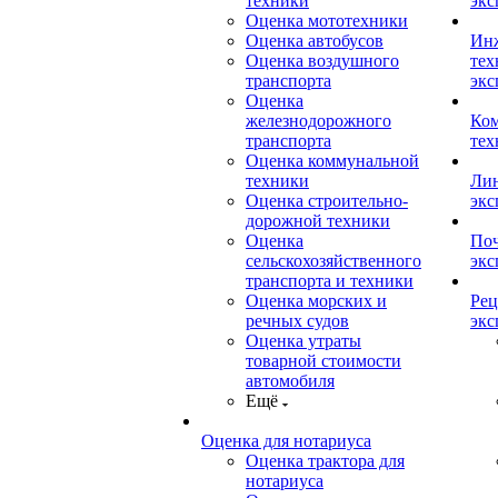
техники
экс
Оценка мототехники
Оценка автобусов
Ин
Оценка воздушного
тех
транспорта
экс
Оценка
железнодорожного
Ком
транспорта
тех
Оценка коммунальной
техники
Лин
Оценка строительно-
экс
дорожной техники
Оценка
Поч
сельскохозяйственного
экс
транспорта и техники
Оценка морских и
Рец
речных судов
экс
Оценка утраты
товарной стоимости
автомобиля
Ещё
Оценка для нотариуса
Оценка трактора для
нотариуса