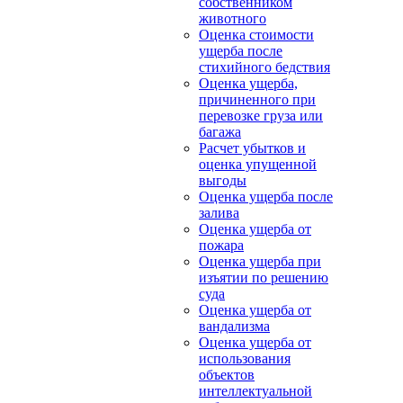
собственником
животного
Оценка стоимости
ущерба после
стихийного бедствия
Оценка ущерба,
причиненного при
перевозке груза или
багажа
Расчет убытков и
оценка упущенной
выгоды
Оценка ущерба после
залива
Оценка ущерба от
пожара
Оценка ущерба при
изъятии по решению
суда
Оценка ущерба от
вандализма
Оценка ущерба от
использования
объектов
интеллектуальной