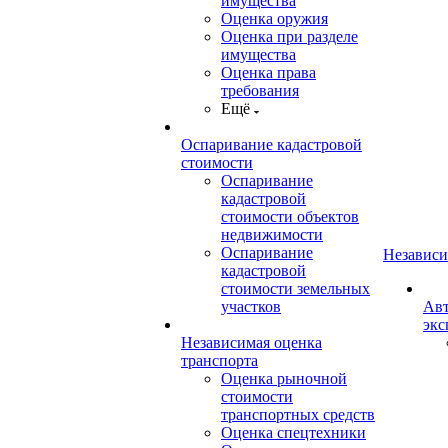
имущества
Оценка оружия
Оценка при разделе
имущества
Оценка права
требования
Ещё
Оспаривание кадастровой
стоимости
Оспаривание
кадастровой
стоимости объектов
недвижимости
Оспаривание
Независи
кадастровой
стоимости земельных
участков
Авт
экс
Независимая оценка
транспорта
Оценка рыночной
стоимости
транспортных средств
Оценка спецтехники