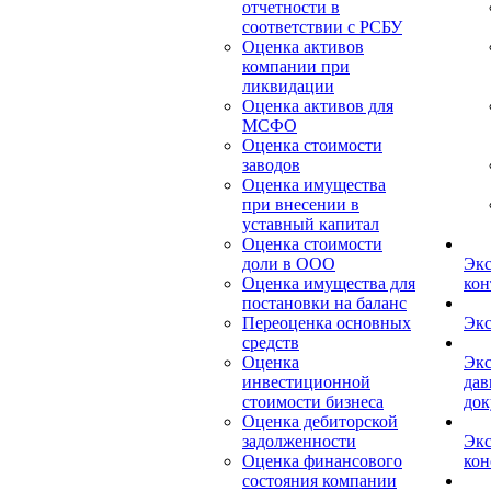
отчетности в
соответствии с РСБУ
Оценка активов
компании при
ликвидации
Оценка активов для
МСФО
Оценка стоимости
заводов
Оценка имущества
при внесении в
уставный капитал
Оценка стоимости
доли в ООО
Экс
Оценка имущества для
кон
постановки на баланс
Переоценка основных
Экс
средств
Оценка
Экс
инвестиционной
дав
стоимости бизнеса
док
Оценка дебиторской
задолженности
Экс
Оценка финансового
кон
состояния компании