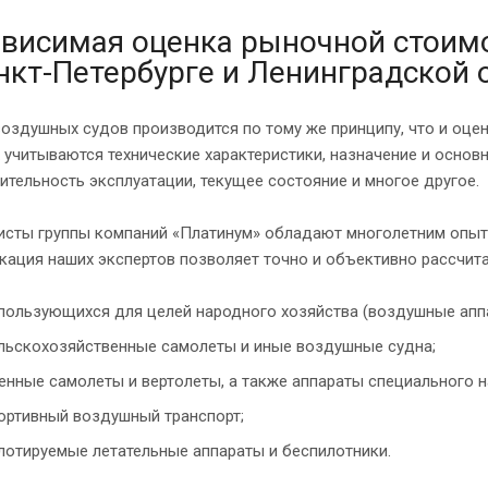
висимая оценка рыночной стоим
нкт-Петербурге и Ленинградской 
оздушных судов производится по тому же принципу, что и оцен
 учитываются технические характеристики, назначение и основ
тельность эксплуатации, текущее состояние и многое другое.
исты группы компаний «Платинум» обладают многолетним опыто
ация наших экспертов позволяет точно и объективно рассчита
пользующихся для целей народного хозяйства (воздушные аппа
льскохозяйственные самолеты и иные воздушные судна;
енные самолеты и вертолеты, а также аппараты специального н
ортивный воздушный транспорт;
лотируемые летательные аппараты и беспилотники.