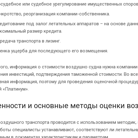
судебное или судебное урегулирование имущественных споров
нкротство, реорганизация компании-собственника.
едитование под залог летательных аппаратов – на основе данн
ксимальный размер кредита.
редача транспорта в лизинг.
енка ущерба для последующего его возмещения.
ого, информация о стоимости воздушно судна нужна компании-
ния инвестиций, подтверждения таможенной стоимости. Во всех
вная информация, поэтому для проведения оценочной процедур
 «Платинум».
енности и основные методы оценки во
воздушного транспорта проводится с использованием методик,
аботы специалисты устанавливают, соответствуют ли летатель
ным в документах характеристикам и параметрам.