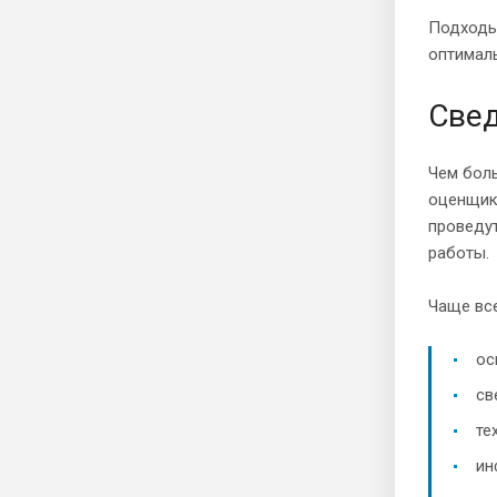
Подходы
оптималь
Свед
Чем боль
оценщик
проведут
работы.
Чаще вс
ос
св
те
ин