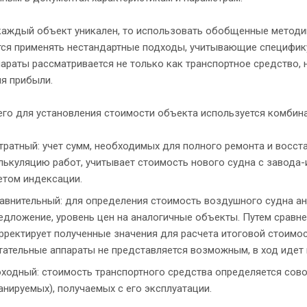
 каждый объект уникален, то использовать обобщенные метод
ся применять нестандартные подходы, учитывающие специфику 
араты рассматривается не только как транспортное средство,
я прибыли.
его для установления стоимости объекта используется комбин
тратный: учет сумм, необходимых для полного ремонта и восс
лькуляцию работ, учитывает стоимость нового судна с завода-
етом индексации.
авнительный: для определения стоимость воздушного судна ан
едложение, уровень цен на аналогичные объекты. Путем сравне
рректирует полученные значения для расчета итоговой стоимос
тательные аппараты не представляется возможным, в ход идет
ходный: стоимость транспортного средства определяется сов
анируемых), получаемых с его эксплуатации.