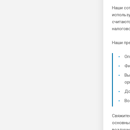
Наши со
использ
считают
налогов
Наши пр
Оп
Фи
Вы
ор
До
Во
Свяжите
основных
воздушно