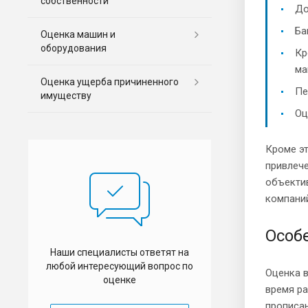
собственности
До
Ба
Оценка машин и
оборудования
Кр
ма
Оценка ущерба причиненного
Пе
имуществу
Оц
Кроме эт
привлече
объекти
компаний
Особ
Наши специалисты ответят на
любой интересующий вопрос по
Оценка 
оценке
время р
прописан