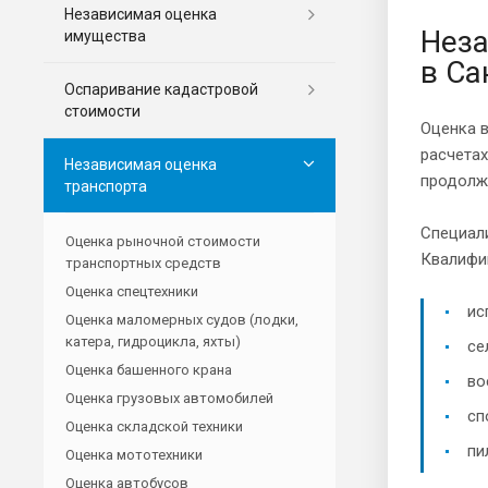
Независимая оценка
Неза
имущества
в Са
Оспаривание кадастровой
стоимости
Оценка в
расчетах
Независимая оценка
продолжи
транспорта
Специал
Оценка рыночной стоимости
Квалифик
транспортных средств
Оценка спецтехники
ис
Оценка маломерных судов (лодки,
катера, гидроцикла, яхты)
се
Оценка башенного крана
во
Оценка грузовых автомобилей
сп
Оценка складской техники
пи
Оценка мототехники
Оценка автобусов