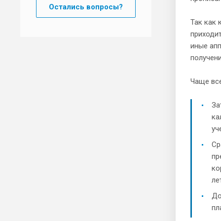
Остались вопросы?
Так как
приходит
иные апп
получени
Чаще вс
За
ка
уч
Ср
пр
ко
ле
До
пл