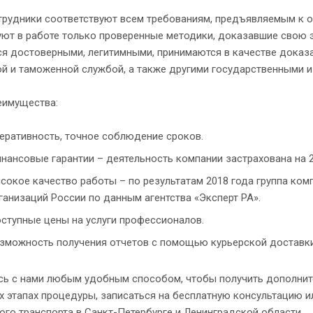
трудники соответствуют всем требованиям, предъявляемым к о
уют в работе только проверенные методики, доказавшие свою 
ся достоверными, легитимными, принимаются в качестве доказ
ой и таможенной службой, а также другими государственными 
еимущества:
еративность, точное соблюдение сроков.
нансовые гарантии – деятельность компании застрахована на 2
сокое качество работы – по результатам 2018 года группа ком
ганизаций России по данным агентства «Эксперт РА».
ступные цены на услуги профессионалов.
зможность получения отчетов с помощью курьерской доставки
сь с нами любым удобным способом, чтобы получить дополнит
 этапах процедуры, записаться на бесплатную консультацию и
го транспорта в Санкт-Петербурге и Ленинградской области.