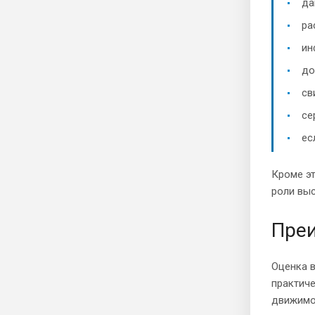
да
ра
ин
до
св
се
ес
Кроме эт
роли выс
Преи
Оценка 
практиче
движимо