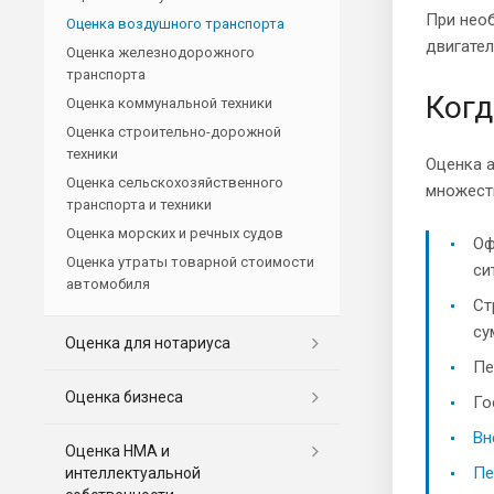
При необ
Оценка воздушного транспорта
двигателе
Оценка железнодорожного
транспорта
Когд
Оценка коммунальной техники
Оценка строительно-дорожной
техники
Оценка а
Оценка сельскохозяйственного
множест
транспорта и техники
Оценка морских и речных судов
Оф
Оценка утраты товарной стоимости
си
автомобиля
Ст
су
Оценка для нотариуса
Пе
Оценка бизнеса
Го
Вн
Оценка НМА и
Пе
интеллектуальной