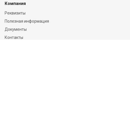
Компания
Реквизиты
Полезная информация
Документы
Контакты
Отзывы
Услуги
Независимая оценка
Независимая экспертиза
О компании
Информация
Конфиденциальность и ФЗ-152
Пользовательское соглашение
Политика обработки персональных данных и информации