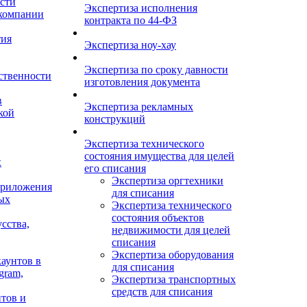
сти
Экспертиза исполнения
 компании
контракта по 44-ФЗ
тия
Экспертиза ноу-хау
Экспертиза по сроку давности
ственности
изготовления документа
в
Экспертиза рекламных
кой
конструкций
Экспертиза технического
состояния имущества для целей
х
его списания
Экспертиза оргтехники
приложения
для списания
ых
Экспертиза технического
состояния объектов
сства,
недвижимости для целей
списания
Экспертиза оборудования
аунтов в
для списания
gram,
Экспертиза транспортных
средств для списания
тов и