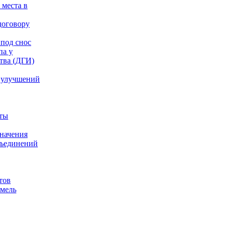
 места в
договору
под снос
па у
тва (ДГИ)
 улучшений
аты
значения
бъединений
тов
емель