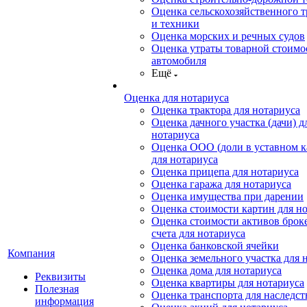
Оценка сельскохозяйственного т
и техники
Оценка морских и речных судов
Оценка утраты товарной стоимо
автомобиля
Ещё
Оценка для нотариуса
Оценка трактора для нотариуса
Оценка дачного участка (дачи) д
нотариуса
Оценка ООО (доли в уставном к
для нотариуса
Оценка прицепа для нотариуса
Оценка гаража для нотариуса
Оценка имущества при дарении
Оценка стоимости картин для н
Оценка стоимости активов брок
счета для нотариуса
Оценка банковской ячейки
Компания
Оценка земельного участка для 
Оценка дома для нотариуса
Реквизиты
Оценка квартиры для нотариуса
Полезная
Оценка транспорта для наследст
информация