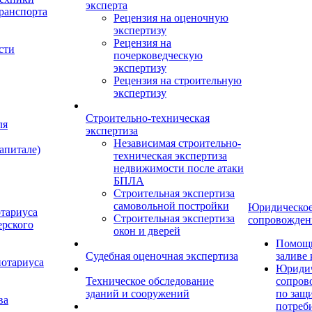
эксперта
ранспорта
Рецензия на оценочную
экспертизу
Рецензия на
сти
почерковедческую
экспертизу
Рецензия на строительную
экспертизу
Строительно-техническая
ля
экспертиза
Независимая строительно-
апитале)
техническая экспертиза
недвижимости после атаки
БПЛА
Строительная экспертиза
самовольной постройки
Юридическо
отариуса
Строительная экспертиза
сопровожден
ерского
окон и дверей
Помощь
Судебная оценочная экспертиза
заливе
нотариуса
Юридич
Техническое обследование
сопров
зданий и сооружений
по защ
ва
потреб