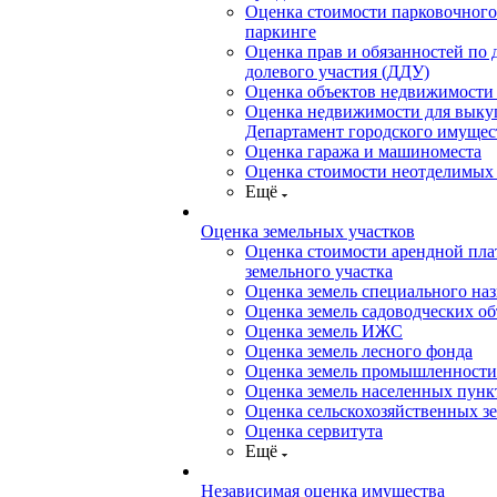
Оценка стоимости парковочного
паркинге
Оценка прав и обязанностей по 
долевого участия (ДДУ)
Оценка объектов недвижимости 
Оценка недвижимости для выку
Департамент городского имущес
Оценка гаража и машиноместа
Оценка стоимости неотделимых
Ещё
Оценка земельных участков
Оценка стоимости арендной пл
земельного участка
Оценка земель специального на
Оценка земель садоводческих о
Оценка земель ИЖС
Оценка земель лесного фонда
Оценка земель промышленности
Оценка земель населенных пунк
Оценка сельскохозяйственных з
Оценка сервитута
Ещё
Независимая оценка имущества