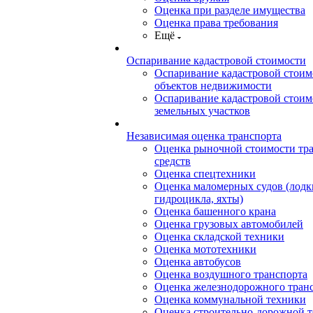
Оценка при разделе имущества
Оценка права требования
Ещё
Оспаривание кадастровой стоимости
Оспаривание кадастровой стоим
объектов недвижимости
Оспаривание кадастровой стоим
земельных участков
Независимая оценка транспорта
Оценка рыночной стоимости тр
средств
Оценка спецтехники
Оценка маломерных судов (лодки
гидроцикла, яхты)
Оценка башенного крана
Оценка грузовых автомобилей
Оценка складской техники
Оценка мототехники
Оценка автобусов
Оценка воздушного транспорта
Оценка железнодорожного тран
Оценка коммунальной техники
Оценка строительно-дорожной 