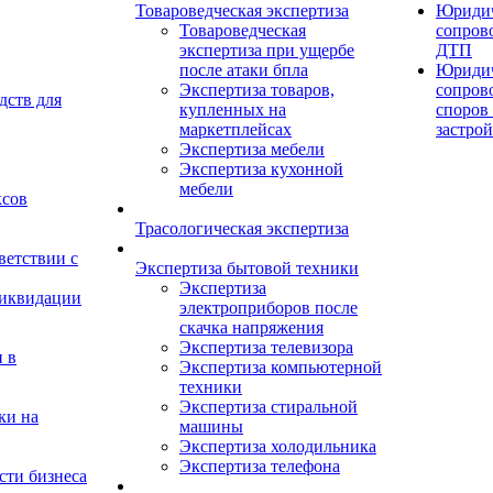
Товароведческая экспертиза
Юридич
Товароведческая
сопров
экспертиза при ущербе
ДТП
после атаки бпла
Юридич
Экспертиза товаров,
сопров
дств для
купленных на
споров 
маркетплейсах
застро
Экспертиза мебели
Экспертиза кухонной
мебели
ксов
Трасологическая экспертиза
ветствии с
Экспертиза бытовой техники
Экспертиза
ликвидации
электроприборов после
скачка напряжения
Экспертиза телевизора
 в
Экспертиза компьютерной
техники
Экспертиза стиральной
ки на
машины
Экспертиза холодильника
Экспертиза телефона
сти бизнеса