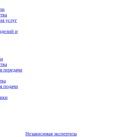
ри
тва
ия услуг
зделий и
ри
тва
я передачи
тва
я подачи
ники
Независимая экспертиза