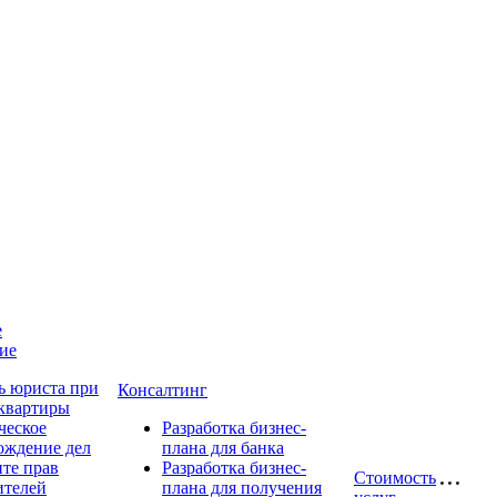
е
ие
 юриста при
Консалтинг
 квартиры
еское
Разработка бизнес-
ождение дел
плана для банка
ите прав
Разработка бизнес-
Стоимость
ителей
плана для получения