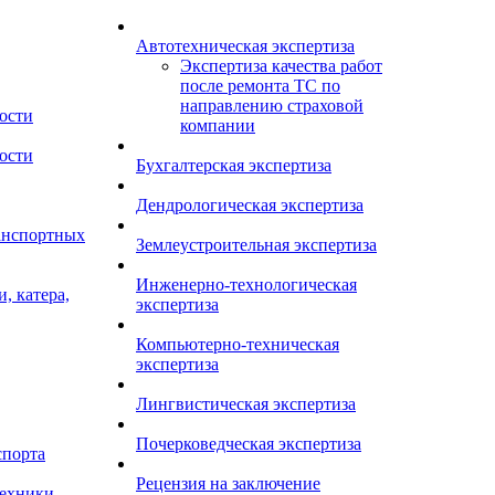
Автотехническая экспертиза
Экспертиза качества работ
после ремонта ТС по
направлению страховой
ости
компании
ости
Бухгалтерская экспертиза
Дендрологическая экспертиза
анспортных
Землеустроительная экспертиза
Инженерно-технологическая
, катера,
экспертиза
Компьютерно-техническая
экспертиза
Лингвистическая экспертиза
Почерковедческая экспертиза
спорта
Рецензия на заключение
техники