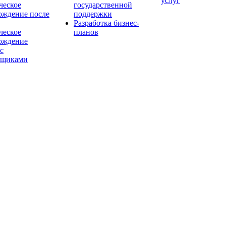
услуг
еское
государственной
ождение после
поддержки
Разработка бизнес-
еское
планов
ождение
с
йщиками