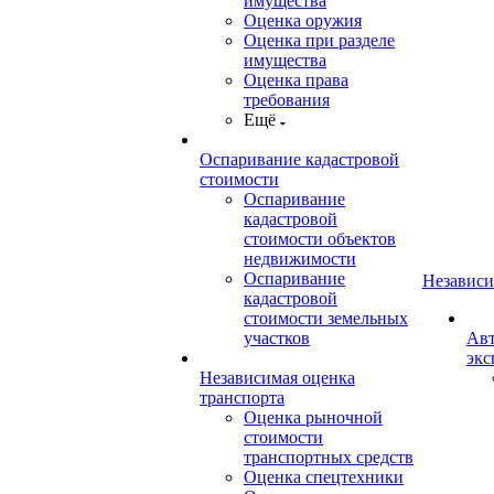
имущества
Оценка оружия
Оценка при разделе
имущества
Оценка права
требования
Ещё
Оспаривание кадастровой
стоимости
Оспаривание
кадастровой
стоимости объектов
недвижимости
Оспаривание
Независи
кадастровой
стоимости земельных
участков
Авт
экс
Независимая оценка
транспорта
Оценка рыночной
стоимости
транспортных средств
Оценка спецтехники