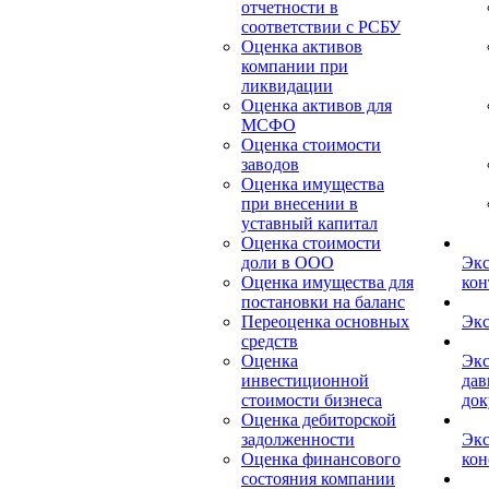
отчетности в
соответствии с РСБУ
Оценка активов
компании при
ликвидации
Оценка активов для
МСФО
Оценка стоимости
заводов
Оценка имущества
при внесении в
уставный капитал
Оценка стоимости
доли в ООО
Экс
Оценка имущества для
кон
постановки на баланс
Переоценка основных
Экс
средств
Оценка
Экс
инвестиционной
дав
стоимости бизнеса
док
Оценка дебиторской
задолженности
Экс
Оценка финансового
кон
состояния компании