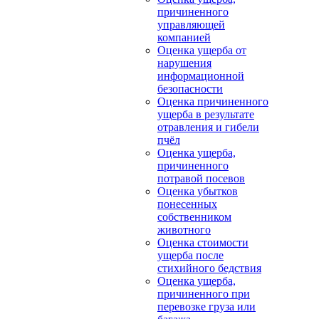
причиненного
управляющей
компанией
Оценка ущерба от
нарушения
информационной
безопасности
Оценка причиненного
ущерба в результате
отравления и гибели
пчёл
Оценка ущерба,
причиненного
потравой посевов
Оценка убытков
понесенных
собственником
животного
Оценка стоимости
ущерба после
стихийного бедствия
Оценка ущерба,
причиненного при
перевозке груза или