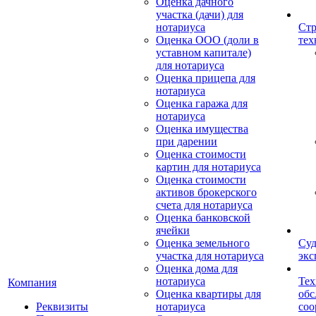
Оценка дачного
участка (дачи) для
нотариуса
Стр
Оценка ООО (доли в
тех
уставном капитале)
для нотариуса
Оценка прицепа для
нотариуса
Оценка гаража для
нотариуса
Оценка имущества
при дарении
Оценка стоимости
картин для нотариуса
Оценка стоимости
активов брокерского
счета для нотариуса
Оценка банковской
ячейки
Оценка земельного
Суд
участка для нотариуса
экс
Оценка дома для
нотариуса
Тех
Компания
Оценка квартиры для
обс
Реквизиты
нотариуса
со