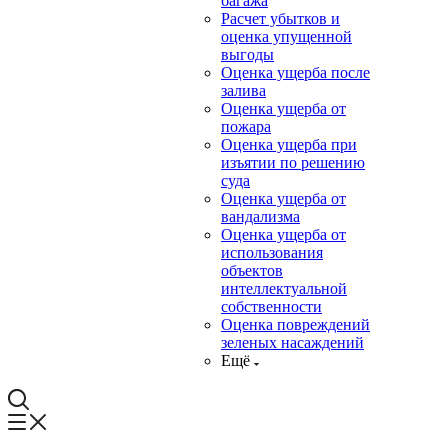
багажа
Расчет убытков и
оценка упущенной
выгоды
Оценка ущерба после
залива
Оценка ущерба от
пожара
Оценка ущерба при
изъятии по решению
суда
Оценка ущерба от
вандализма
Оценка ущерба от
использования
объектов
интеллектуальной
собственности
Оценка повреждений
зеленых насаждений
Ещё