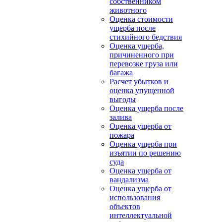
собственником
животного
Оценка стоимости
ущерба после
стихийного бедствия
Оценка ущерба,
причиненного при
перевозке груза или
багажа
Расчет убытков и
оценка упущенной
выгоды
Оценка ущерба после
залива
Оценка ущерба от
пожара
Оценка ущерба при
изъятии по решению
суда
Оценка ущерба от
вандализма
Оценка ущерба от
использования
объектов
интеллектуальной