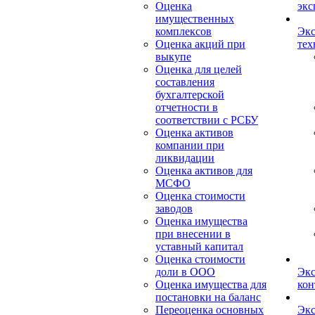
Оценка
экс
имущественных
комплексов
Экс
Оценка акций при
тех
выкупе
Оценка для целей
составления
бухгалтерской
отчетности в
соответствии с РСБУ
Оценка активов
компании при
ликвидации
Оценка активов для
МСФО
Оценка стоимости
заводов
Оценка имущества
при внесении в
уставный капитал
Оценка стоимости
доли в ООО
Экс
Оценка имущества для
кон
постановки на баланс
Переоценка основных
Экс