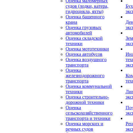
Оценка маломерных
судов (лодки, катера,
Бух
гидроцикла, яхты)
экс
Оценка башенного
крана
Ден
Оценка грузовых
экс
автомобилей
Оценка складской
Зем
техники
экс
Оценка мототехники
Оценка автобусов
Ин
Оценка воздушного
тех
транспорта
экс
Оценка
железнодорожного
Ком
транспорта
тех
Оценка коммунальной
техники
Лин
Оценка строительно-
экс
дорожной техники
Оценка
Поч
сельскохозяйственного
экс
транспорта и техники
Оценка морских и
Рец
речных судов
экс