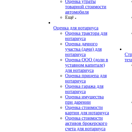
Оценка утраты
товарной стоимости
автомобиля
Ещё
Оценка для нотариуса
Оценка трактора для
нотариуса
Оценка дачного
участка (дачи) для
нотариуса
Стр
Оценка ООО (доли в
тех
уставном капитале)
для нотариуса
Оценка прицепа для
нотариуса
Оценка гаража для
нотариуса
Оценка имущества
при дарении
Оценка стоимости
картин для нотариуса
Оценка стоимости
активов брокерского
счета для нотариуса