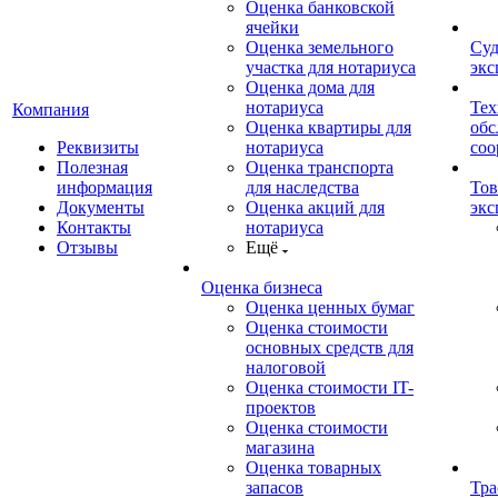
Оценка банковской
ячейки
Оценка земельного
Суд
участка для нотариуса
экс
Оценка дома для
нотариуса
Тех
Компания
Оценка квартиры для
обс
Реквизиты
нотариуса
со
Полезная
Оценка транспорта
информация
для наследства
Тов
Документы
Оценка акций для
экс
Контакты
нотариуса
Отзывы
Ещё
Оценка бизнеса
Оценка ценных бумаг
Оценка стоимости
основных средств для
налоговой
Оценка стоимости IT-
проектов
Оценка стоимости
магазина
Оценка товарных
запасов
Тра