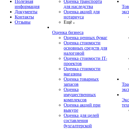
Полезная
Оценка транспорта
информация
для наследства
Тов
Документы
Оценка акций для
экс
Контакты
нотариуса
Отзывы
Ещё
Оценка бизнеса
Оценка ценных бумаг
Оценка стоимости
основных средств для
налоговой
Оценка стоимости IT-
проектов
Оценка стоимости
магазина
Оценка товарных
запасов
Тра
Оценка
экс
имущественных
комплексов
Экс
Оценка акций при
тех
выкупе
Оценка для целей
составления
бухгалтерской