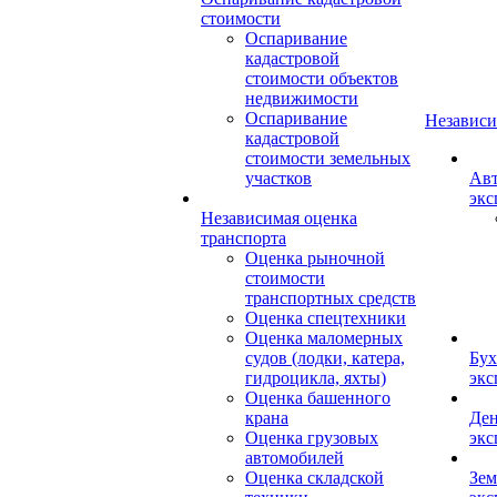
стоимости
Оспаривание
кадастровой
стоимости объектов
недвижимости
Оспаривание
Независи
кадастровой
стоимости земельных
участков
Авт
экс
Независимая оценка
транспорта
Оценка рыночной
стоимости
транспортных средств
Оценка спецтехники
Оценка маломерных
судов (лодки, катера,
Бух
гидроцикла, яхты)
экс
Оценка башенного
крана
Ден
Оценка грузовых
экс
автомобилей
Оценка складской
Зем