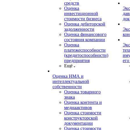
средств
Оценка
Экс
инвестиционной
дав
стоимости бизнеса
док
Оценка дебиторской
задолженности
Экс
Оценка финансового
кон
состояния компании
Оценка
Экс
платежеспособности
тех
(кредитоспособности)
иму
предприятия
его
Ещё
Оценка НМА и
интеллектуальной
собственности
Оценка товарного
знака
Оценка контента и
медиаактивов
Оценка стоимости
конструкторской
документации
Оценка стоимости