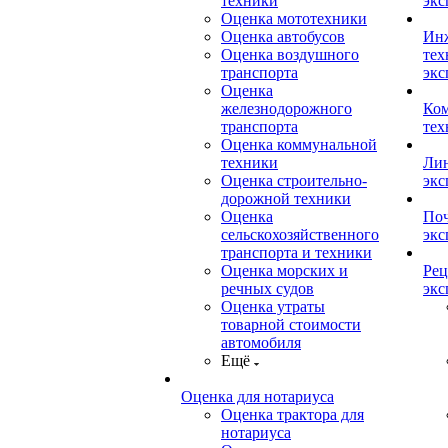
техники
экс
Оценка мототехники
Оценка автобусов
Ин
Оценка воздушного
тех
транспорта
экс
Оценка
железнодорожного
Ком
транспорта
тех
Оценка коммунальной
техники
Лин
Оценка строительно-
экс
дорожной техники
Оценка
Поч
сельскохозяйственного
экс
транспорта и техники
Оценка морских и
Рец
речных судов
экс
Оценка утраты
товарной стоимости
автомобиля
Ещё
Оценка для нотариуса
Оценка трактора для
нотариуса