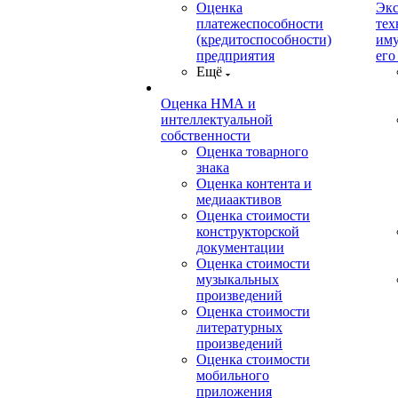
Оценка
Экс
платежеспособности
тех
(кредитоспособности)
иму
предприятия
его
Ещё
Оценка НМА и
интеллектуальной
собственности
Оценка товарного
знака
Оценка контента и
медиаактивов
Оценка стоимости
конструкторской
документации
Оценка стоимости
музыкальных
произведений
Оценка стоимости
литературных
произведений
Оценка стоимости
мобильного
приложения