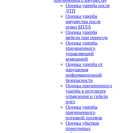
причиненного имуществу
Оценка ущерба после
ДТП
Оценка ущерба
имущества после
атаки БПЛА
Оценка ущерба
мебели при переезде
Оценка ущерба,
причиненного
управляющей
компанией
Оценка ущерба от
нарушения
информационной
безопасности
Оценка причиненного
ущерба в результате
отравления и гибели
пчёл
Оценка ущерба,
причиненного
потравой посевов
Оценка убытков
понесенных