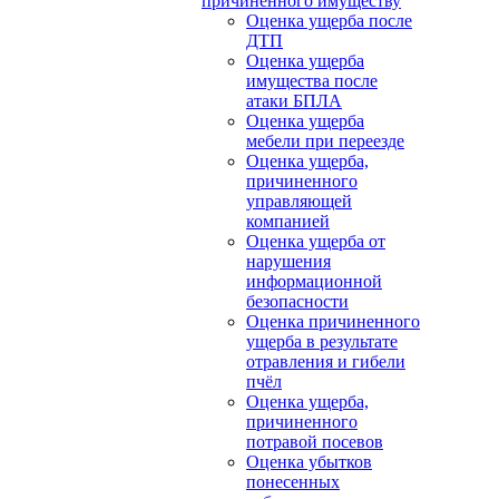
причиненного имуществу
Оценка ущерба после
ДТП
Оценка ущерба
имущества после
атаки БПЛА
Оценка ущерба
мебели при переезде
Оценка ущерба,
причиненного
управляющей
компанией
Оценка ущерба от
нарушения
информационной
безопасности
Оценка причиненного
ущерба в результате
отравления и гибели
пчёл
Оценка ущерба,
причиненного
потравой посевов
Оценка убытков
понесенных