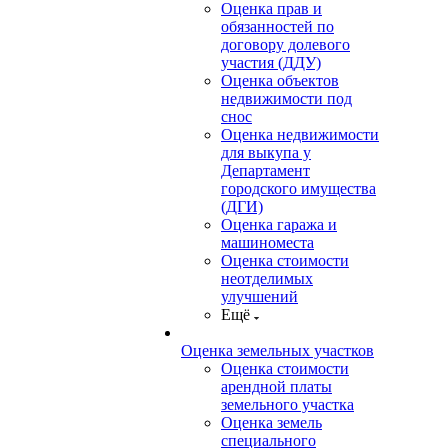
Оценка прав и
обязанностей по
договору долевого
участия (ДДУ)
Оценка объектов
недвижимости под
снос
Оценка недвижимости
для выкупа у
Департамент
городского имущества
(ДГИ)
Оценка гаража и
машиноместа
Оценка стоимости
неотделимых
улучшений
Ещё
Оценка земельных участков
Оценка стоимости
арендной платы
земельного участка
Оценка земель
специального