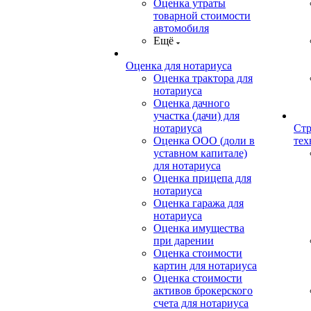
Оценка утраты
товарной стоимости
автомобиля
Ещё
Оценка для нотариуса
Оценка трактора для
нотариуса
Оценка дачного
участка (дачи) для
нотариуса
Стр
Оценка ООО (доли в
тех
уставном капитале)
для нотариуса
Оценка прицепа для
нотариуса
Оценка гаража для
нотариуса
Оценка имущества
при дарении
Оценка стоимости
картин для нотариуса
Оценка стоимости
активов брокерского
счета для нотариуса