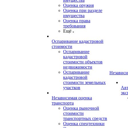
имущества
Оценка оружия
Оценка при разделе
имущества
Оценка права
требования
Ещё
Оспаривание кадастровой
стоимости
Оспаривание
кадастровой
стоимости объектов
недвижимости
Оспаривание
Независи
кадастровой
стоимости земельных
участков
Авт
экс
Независимая оценка
транспорта
Оценка рыночной
стоимости
транспортных средств
Оценка спецтехники