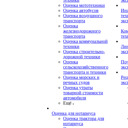
техники
экс
Оценка мототехники
Оценка автобусов
Ин
Оценка воздушного
тех
транспорта
экс
Оценка
железнодорожного
Ком
транспорта
тех
Оценка коммунальной
техники
Лин
Оценка строительно-
экс
дорожной техники
Оценка
Поч
сельскохозяйственного
экс
транспорта и техники
Оценка морских и
Рец
речных судов
экс
Оценка утраты
товарной стоимости
автомобиля
Ещё
Оценка для нотариуса
Оценка трактора для
нотариуса