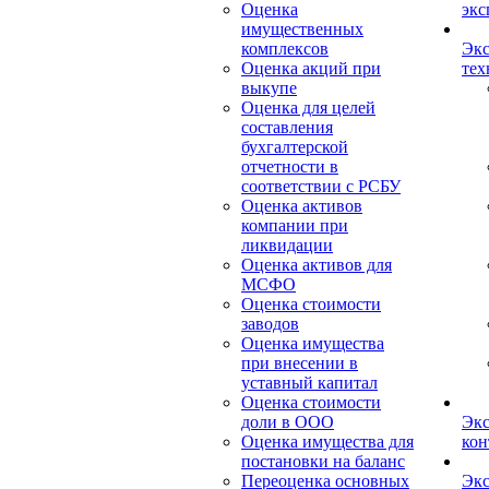
Оценка
экс
имущественных
комплексов
Экс
Оценка акций при
тех
выкупе
Оценка для целей
составления
бухгалтерской
отчетности в
соответствии с РСБУ
Оценка активов
компании при
ликвидации
Оценка активов для
МСФО
Оценка стоимости
заводов
Оценка имущества
при внесении в
уставный капитал
Оценка стоимости
доли в ООО
Экс
Оценка имущества для
кон
постановки на баланс
Переоценка основных
Экс