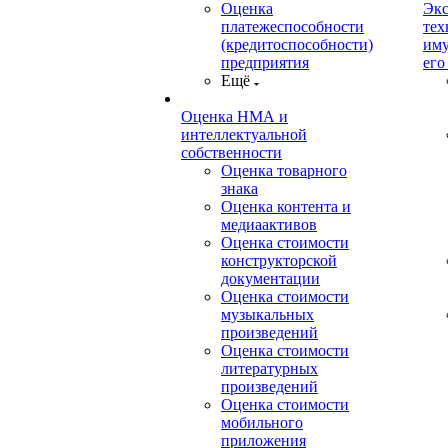
Оценка
Экс
платежеспособности
тех
(кредитоспособности)
иму
предприятия
его
Ещё
Оценка НМА и
интеллектуальной
собственности
Оценка товарного
знака
Оценка контента и
медиаактивов
Оценка стоимости
конструкторской
документации
Оценка стоимости
музыкальных
произведений
Оценка стоимости
литературных
произведений
Оценка стоимости
мобильного
приложения