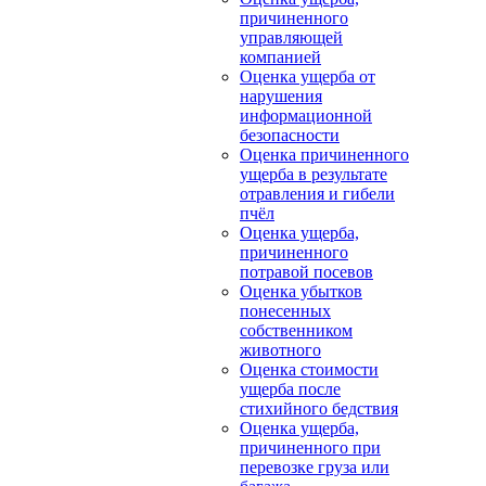
причиненного
управляющей
компанией
Оценка ущерба от
нарушения
информационной
безопасности
Оценка причиненного
ущерба в результате
отравления и гибели
пчёл
Оценка ущерба,
причиненного
потравой посевов
Оценка убытков
понесенных
собственником
животного
Оценка стоимости
ущерба после
стихийного бедствия
Оценка ущерба,
причиненного при
перевозке груза или