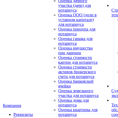
Оценка дачного
участка (дачи) для
нотариуса
Стр
Оценка ООО (доли в
тех
уставном капитале)
для нотариуса
Оценка прицепа для
нотариуса
Оценка гаража для
нотариуса
Оценка имущества
при дарении
Оценка стоимости
картин для нотариуса
Оценка стоимости
активов брокерского
счета для нотариуса
Оценка банковской
ячейки
Оценка земельного
Суд
участка для нотариуса
экс
Оценка дома для
нотариуса
Тех
Компания
Оценка квартиры для
обс
Реквизиты
нотариуса
со