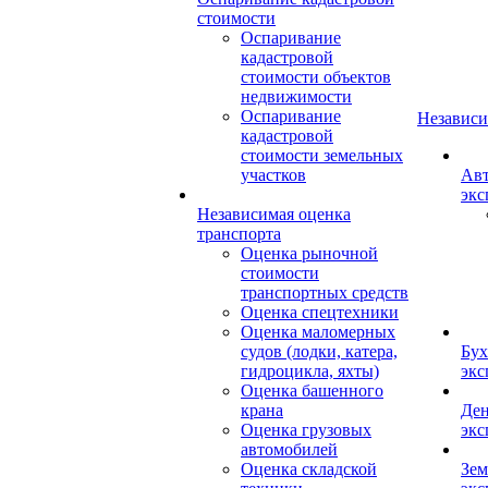
стоимости
Оспаривание
кадастровой
стоимости объектов
недвижимости
Оспаривание
Независи
кадастровой
стоимости земельных
участков
Авт
экс
Независимая оценка
транспорта
Оценка рыночной
стоимости
транспортных средств
Оценка спецтехники
Оценка маломерных
судов (лодки, катера,
Бух
гидроцикла, яхты)
экс
Оценка башенного
крана
Ден
Оценка грузовых
экс
автомобилей
Оценка складской
Зем