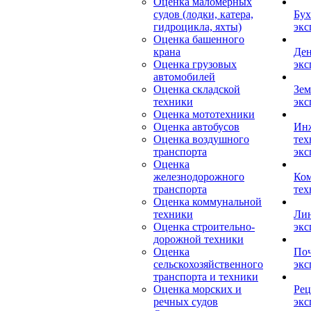
Оценка маломерных
судов (лодки, катера,
Бух
гидроцикла, яхты)
экс
Оценка башенного
крана
Ден
Оценка грузовых
экс
автомобилей
Оценка складской
Зем
техники
экс
Оценка мототехники
Оценка автобусов
Ин
Оценка воздушного
тех
транспорта
экс
Оценка
железнодорожного
Ком
транспорта
тех
Оценка коммунальной
техники
Лин
Оценка строительно-
экс
дорожной техники
Оценка
Поч
сельскохозяйственного
экс
транспорта и техники
Оценка морских и
Рец
речных судов
экс