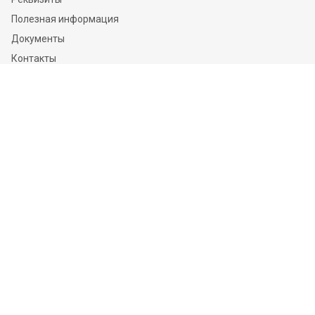
Полезная информация
Документы
Контакты
Отзывы
Услуги
Независимая оценка
Независимая экспертиза
О компании
Информация
Конфиденциальность и ФЗ-152
Пользовательское соглашение
Политика обработки персональных данных и информации
Контакты