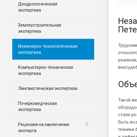
Дендрологическая
экспертиза
Неза
Землеустроительная
Пете
экспертиза
Трудоем
Инженерно-технологическая
экспертиза
относитс
реализац
внесуде
Компьютерно-техническая
экспертиза
Объе
Лингвистическая экспертиза
Такой ви
Почерковедческая
оборудов
экспертиза
стали ре
быть во
Рецензия на заключение
техники
эксперта
и дефект