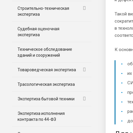
Строительно-техническая
Такой ви
экспертиза
сократи
в технол
Судебная оценочная
экспертиза
соответс
Техническое обследование
К основ
зданий и сооружений
об
Товароведческая экспертиза
их
СИ
Трасологическая экспертиза
пр
Экспертиза бытовой техники
те
ра
Экспертиза исполнения
контракта по 44-ФЗ
до