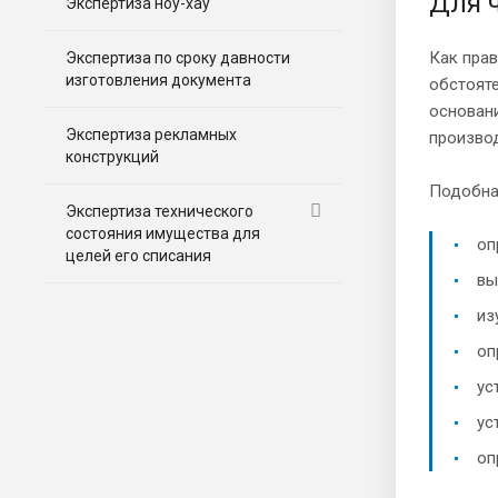
Для 
Экспертиза ноу-хау
Как прав
Экспертиза по сроку давности
изготовления документа
обстояте
основани
Экспертиза рекламных
производ
конструкций
Подобная
Экспертиза технического
состояния имущества для
оп
целей его списания
вы
из
оп
ус
ус
оп