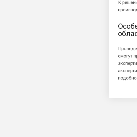
К решен
произво
Особ
обла
Проведе
смогут 
эксперт
эксперт
подобно