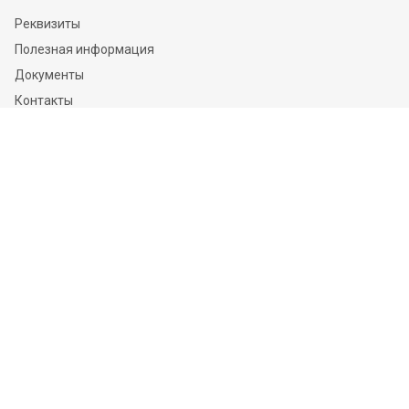
Реквизиты
Полезная информация
Документы
Контакты
Отзывы
Услуги
Независимая оценка
Независимая экспертиза
О компании
Информация
Конфиденциальность и ФЗ-152
Пользовательское соглашение
Политика обработки персональных данных и информации
Контакты