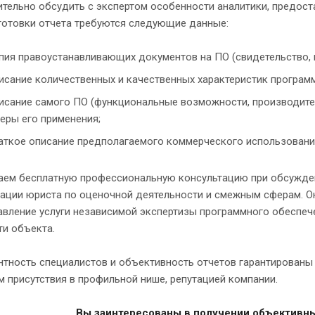
тельно обсудить с экспертом особенности аналитики, предост
готовки отчета требуются следующие данные:
пия правоустанавливающих документов на ПО (свидетельство, п
исание количественных и качественных характеристик програм
исание самого ПО (функциональные возможности, производитель
еры его применения;
аткое описание предполагаемого коммерческого использовани
ем бесплатную профессиональную консультацию при обсуждени
ации юриста по оценочной деятельности и смежным сферам. Он
вление услуги независимой экспертизы программного обеспече
ти объекта.
нтность специалистов и объективность отчетов гарантирован
 присутствия в профильной нише, репутацией компании.
Вы заинтересованы в получении объективн