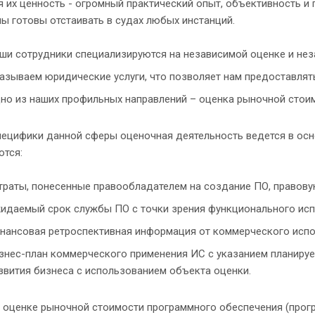
 их ценность - огромный практический опыт, объективность 
ы готовы отстаивать в судах любых инстанций.
ши сотрудники специализируются на независимой оценке и неза
азываем юридические услуги, что позволяет нам предоставлять
но из наших профильных направлений – оценка рыночной стои
пецифики данной сферы оценочная деятельность ведется в осн
ются:
траты, понесенные правообладателем на создание ПО, правову
идаемый срок службы ПО с точки зрения функционального испо
нансовая ретроспективная информация от коммерческого испо
знес-план коммерческого применения ИС с указанием планируе
звития бизнеса с использованием объекта оценки.
б оценке рыночной стоимости программного обеспечения (прог