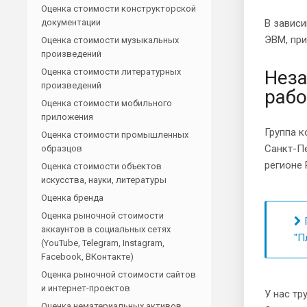
Оценка стоимости конструкторской
документации
В зависи
ЭВМ, при
Оценка стоимости музыкальных
произведений
Оценка стоимости литературных
Неза
произведений
рабо
Оценка стоимости мобильного
приложения
Группа к
Оценка стоимости промышленных
Санкт-Пе
образцов
регионе 
Оценка стоимости объектов
искусства, науки, литературы
Оценка бренда
Оценка рыночной стоимости
П
аккаунтов в социальных сетях
"П
(YouTube, Telegram, Instagram,
Facebook, ВКонтакте)
Оценка рыночной стоимости сайтов
и интернет-проектов
У нас т
Оценка нематериальных активов