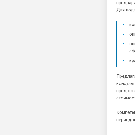
предвари
Для под
ко
оп
оп
сф
кр
Предлага
консульт
предоста
стоимос
Компете
периодом