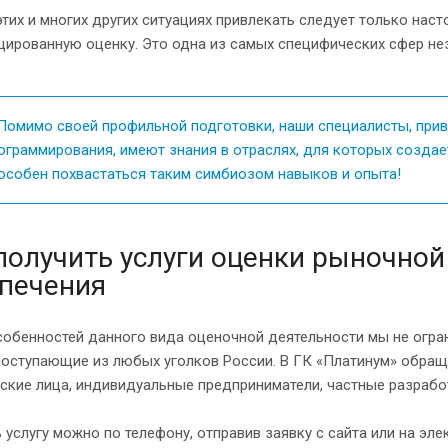
этих и многих других ситуациях привлекать следует только на
ированную оценку. Это одна из самых специфических сфер не
омимо своей профильной подготовки, наши специалисты, при
ограммирования, имеют знания в отраслях, для которых создае
особен похвастаться таким симбиозом навыков и опыта!
получить услуги оценки рыночно
печения
собенностей данного вида оценочной деятельности мы не огра
 поступающие из любых уголков России. В ГК «Платинум» обра
ские лица, индивидуальные предприниматели, частные разрабо
 услугу можно по телефону, отправив заявку с сайта или на эл