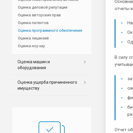
Основная
Оценка деловой репутации
отчеты м
Оценка авторских прав
На
Оценка патентов
Оценка программного обеспечения
Ок
Оценка лицензий
Од
Оценка ноу-хау
В силу с
Оценка машин и
учитыва
оборудования
за
Оценка ущерба причиненного
ож
имуществу
фи
би
ра
Отчет о