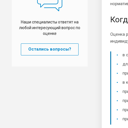
нормати
Когд
Наши специалисты ответят на
любой интересующий вопрос по
оценке
Оценка 
индивиду
Остались вопросы?
в 
дл
пр
в 
пр
пр
пр
пр