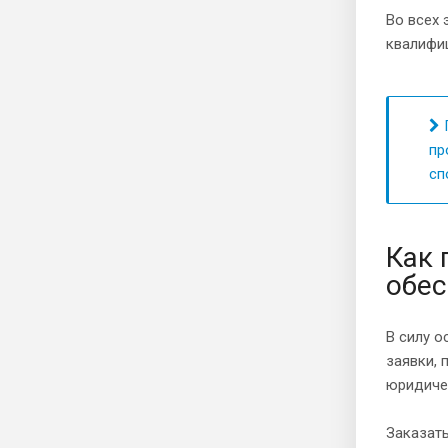
Во всех 
квалифиц
П
пр
сп
Как 
обес
В силу о
заявки,
юридиче
Заказать