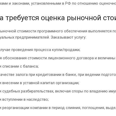
вами и законами, установленными в РФ по отношению оценочно
а требуется оценка рыночной ст
рыночной стоимости программного обеспечения выполняется по
альных предпринимателей. Заказывают услугу:
случае проведения процесса купли/продажи;
я обоснования стоимости лицензионного договора и величины 
и списании с баланса;
качестве залога при кредитовании в банке, при ведении подгот
и внесении в уставной капитал организации;
и судебных разбирательствах, включая споры по владению им
и вступлении в наследство;
и реорганизации компании в период слияния, поглощения, выде