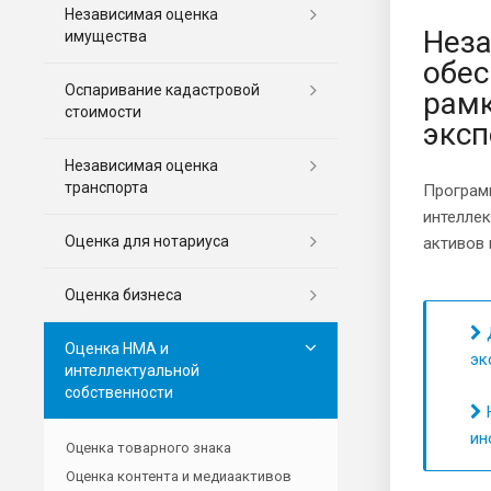
Независимая оценка
Неза
имущества
обес
Оспаривание кадастровой
рамк
стоимости
эксп
Независимая оценка
транспорта
Программ
интелле
Оценка для нотариуса
активов 
Оценка бизнеса
Д
Оценка НМА и
эк
интеллектуальной
собственности
Н
ин
Оценка товарного знака
Оценка контента и медиаактивов