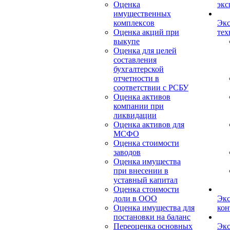
Оценка
экс
имущественных
комплексов
Экс
Оценка акций при
тех
выкупе
Оценка для целей
составления
бухгалтерской
отчетности в
соответствии с РСБУ
Оценка активов
компании при
ликвидации
Оценка активов для
МСФО
Оценка стоимости
заводов
Оценка имущества
при внесении в
уставный капитал
Оценка стоимости
доли в ООО
Экс
Оценка имущества для
кон
постановки на баланс
Переоценка основных
Экс