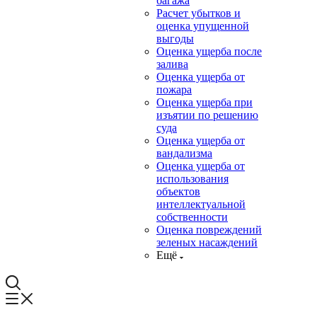
багажа
Расчет убытков и
оценка упущенной
выгоды
Оценка ущерба после
залива
Оценка ущерба от
пожара
Оценка ущерба при
изъятии по решению
суда
Оценка ущерба от
вандализма
Оценка ущерба от
использования
объектов
интеллектуальной
собственности
Оценка повреждений
зеленых насаждений
Ещё