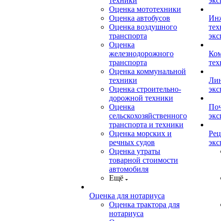
техники
экс
Оценка мототехники
Оценка автобусов
Ин
Оценка воздушного
тех
транспорта
экс
Оценка
железнодорожного
Ком
транспорта
тех
Оценка коммунальной
техники
Лин
Оценка строительно-
экс
дорожной техники
Оценка
Поч
сельскохозяйственного
экс
транспорта и техники
Оценка морских и
Рец
речных судов
экс
Оценка утраты
товарной стоимости
автомобиля
Ещё
Оценка для нотариуса
Оценка трактора для
нотариуса