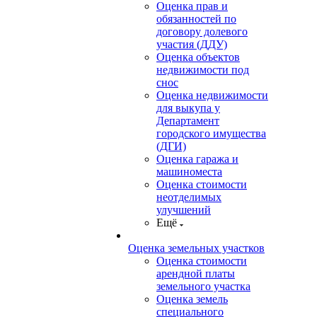
Оценка прав и
обязанностей по
договору долевого
участия (ДДУ)
Оценка объектов
недвижимости под
снос
Оценка недвижимости
для выкупа у
Департамент
городского имущества
(ДГИ)
Оценка гаража и
машиноместа
Оценка стоимости
неотделимых
улучшений
Ещё
Оценка земельных участков
Оценка стоимости
арендной платы
земельного участка
Оценка земель
специального