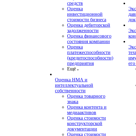
средств
Оценка
Экс
инвестиционной
дав
стоимости бизнеса
док
Оценка дебиторской
задолженности
Экс
Оценка финансового
кон
состояния компании
Оценка
Экс
платежеспособности
тех
(кредитоспособности)
иму
предприятия
его
Ещё
Оценка НМА и
интеллектуальной
собственности
Оценка товарного
знака
Оценка контента и
медиаактивов
Оценка стоимости
конструкторской
документации
Оценка стоимости