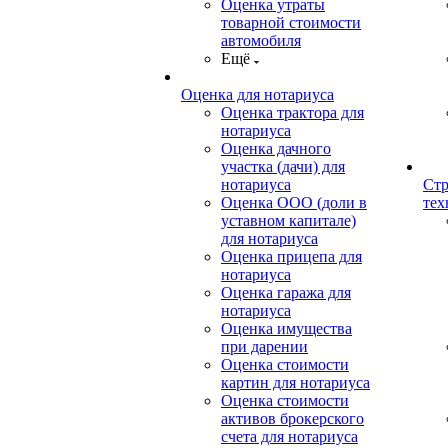
Оценка утраты
товарной стоимости
автомобиля
Ещё
Оценка для нотариуса
Оценка трактора для
нотариуса
Оценка дачного
участка (дачи) для
нотариуса
Стр
Оценка ООО (доли в
тех
уставном капитале)
для нотариуса
Оценка прицепа для
нотариуса
Оценка гаража для
нотариуса
Оценка имущества
при дарении
Оценка стоимости
картин для нотариуса
Оценка стоимости
активов брокерского
счета для нотариуса