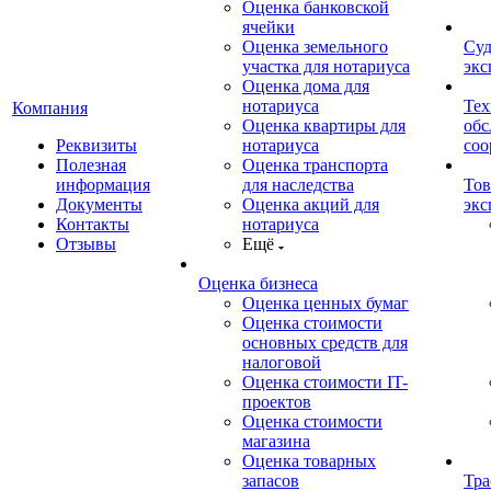
Оценка банковской
ячейки
Оценка земельного
Суд
участка для нотариуса
экс
Оценка дома для
нотариуса
Тех
Компания
Оценка квартиры для
обс
Реквизиты
нотариуса
со
Полезная
Оценка транспорта
информация
для наследства
Тов
Документы
Оценка акций для
экс
Контакты
нотариуса
Отзывы
Ещё
Оценка бизнеса
Оценка ценных бумаг
Оценка стоимости
основных средств для
налоговой
Оценка стоимости IT-
проектов
Оценка стоимости
магазина
Оценка товарных
запасов
Тра