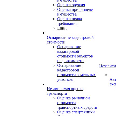
имущества
Оценка оружия
Оценка при разделе
имущества
Оценка права
требования
Ещё
Оспаривание кадастровой
стоимости
Оспаривание
кадастровой
стоимости объектов
недвижимости
Оспаривание
Независи
кадастровой
стоимости земельных
участков
Авт
экс
Независимая оценка
транспорта
Оценка рыночной
стоимости
транспортных средств
Оценка спецтехники