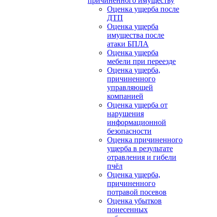
причиненного имуществу
Оценка ущерба после
ДТП
Оценка ущерба
имущества после
атаки БПЛА
Оценка ущерба
мебели при переезде
Оценка ущерба,
причиненного
управляющей
компанией
Оценка ущерба от
нарушения
информационной
безопасности
Оценка причиненного
ущерба в результате
отравления и гибели
пчёл
Оценка ущерба,
причиненного
потравой посевов
Оценка убытков
понесенных