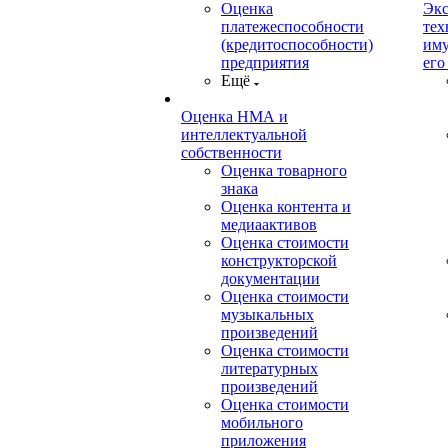
Оценка
Экс
платежеспособности
тех
(кредитоспособности)
иму
предприятия
его
Ещё
Оценка НМА и
интеллектуальной
собственности
Оценка товарного
знака
Оценка контента и
медиаактивов
Оценка стоимости
конструкторской
документации
Оценка стоимости
музыкальных
произведений
Оценка стоимости
литературных
произведений
Оценка стоимости
мобильного
приложения