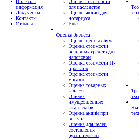
Полезная
Оценка транспорта
информация
для наследства
Тов
Документы
Оценка акций для
экс
Контакты
нотариуса
Отзывы
Ещё
Оценка бизнеса
Оценка ценных бумаг
Оценка стоимости
основных средств для
налоговой
Оценка стоимости IT-
проектов
Оценка стоимости
магазина
Оценка товарных
запасов
Тра
Оценка
экс
имущественных
комплексов
Экс
Оценка акций при
тех
выкупе
Оценка для целей
составления
бухгалтерской