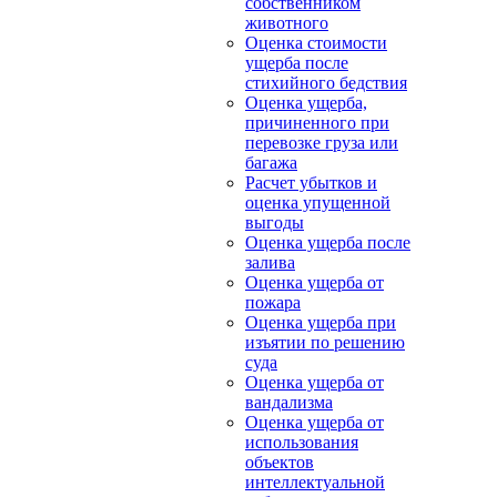
собственником
животного
Оценка стоимости
ущерба после
стихийного бедствия
Оценка ущерба,
причиненного при
перевозке груза или
багажа
Расчет убытков и
оценка упущенной
выгоды
Оценка ущерба после
залива
Оценка ущерба от
пожара
Оценка ущерба при
изъятии по решению
суда
Оценка ущерба от
вандализма
Оценка ущерба от
использования
объектов
интеллектуальной