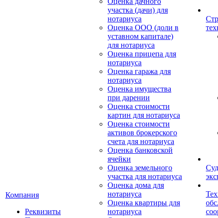
Оценка дачного
участка (дачи) для
нотариуса
Стр
Оценка ООО (доли в
тех
уставном капитале)
для нотариуса
Оценка прицепа для
нотариуса
Оценка гаража для
нотариуса
Оценка имущества
при дарении
Оценка стоимости
картин для нотариуса
Оценка стоимости
активов брокерского
счета для нотариуса
Оценка банковской
ячейки
Оценка земельного
Суд
участка для нотариуса
экс
Оценка дома для
нотариуса
Тех
Компания
Оценка квартиры для
обс
Реквизиты
нотариуса
со