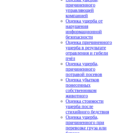
причиненного
управляющей
компанией
Оценка ущерба от
нарушения
информационной
безопасности
Оценка причиненного
ущерба в результате
отравления и гибели
пчёл
Оценка ущерба,
причиненного
потравой посевов
Оценка убытков
понесенных
собственником
животного
Оценка стоимости
ущерба после
стихийного бедствия
Оценка ущерба,
причиненного при
перевозке груза или