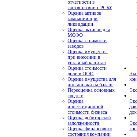
отчетности в
соответствии с РСБУ
Оценка активов
компании при
ликвидации
Оценка активов для
МСФО
Оценка стоимости
заводов
Оценка имущества
при внесении в
уставный капитал
Оценка стоимости
доли в ООО
Экс
Оценка имущества для
кон
постановки на баланс
Переоценка основных
Экс
средств
Оценка
Экс
инвестиционной
дав
стоимости бизнеса
док
Оценка дебиторской
задолженности
Экс
Оценка финансового
кон
состояния компании