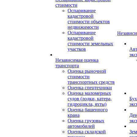
стоимости
Оспаривание
кадастровой
стоимости объектов
недвижимости
Оспаривание
Независи
кадастровой
стоимости земельных
участков
Авт
экс
Независимая оценка
транспорта
Оценка рыночной
стоимости
транспортных средств
Оценка спецтехники
Оценка маломерных
судов (лодки, катера,
Бух
гидроцикла, яхты)
экс
Оценка башенного
крана
Ден
Оценка грузовых
экс
автомобилей
Оценка складской
Зем