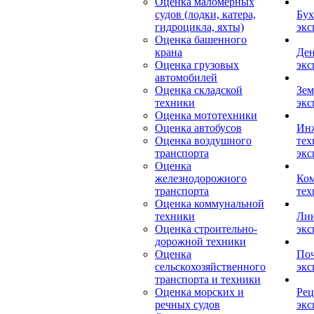
Оценка маломерных
судов (лодки, катера,
Бух
гидроцикла, яхты)
экс
Оценка башенного
крана
Ден
Оценка грузовых
экс
автомобилей
Оценка складской
Зем
техники
экс
Оценка мототехники
Оценка автобусов
Ин
Оценка воздушного
тех
транспорта
экс
Оценка
железнодорожного
Ком
транспорта
тех
Оценка коммунальной
техники
Лин
Оценка строительно-
экс
дорожной техники
Оценка
Поч
сельскохозяйственного
экс
транспорта и техники
Оценка морских и
Рец
речных судов
экс