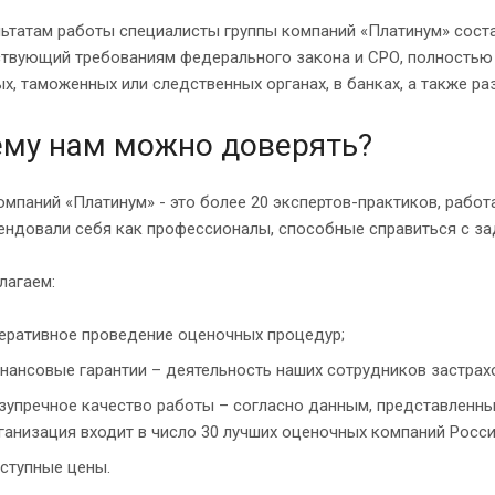
ьтатам работы специалисты группы компаний «Платинум» сост
ствующий требованиям федерального закона и СРО, полностью 
х, таможенных или следственных органах, в банках, а также ра
му нам можно доверять?
омпаний «Платинум» - это более 20 экспертов-практиков, рабо
ендовали себя как профессионалы, способные справиться с з
лагаем:
еративное проведение оценочных процедур;
нансовые гарантии – деятельность наших сотрудников застрахов
зупречное качество работы – согласно данным, представленны
ганизация входит в число 30 лучших оценочных компаний России
ступные цены.