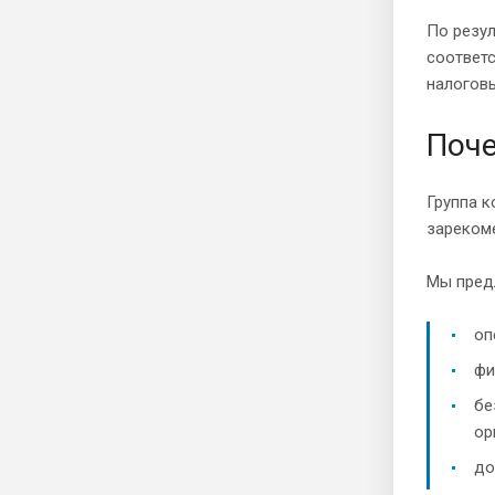
По резул
соответ
налоговы
Поче
Группа к
зареком
Мы пред
оп
фи
бе
ор
до