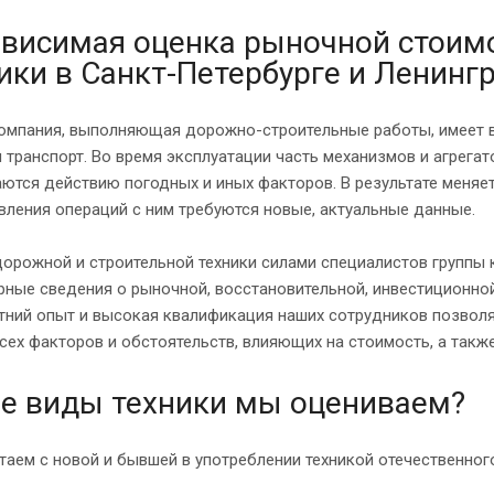
висимая оценка рыночной стоим
ики в Санкт-Петербурге и Ленинг
омпания, выполняющая дорожно-строительные работы, имеет в 
и транспорт. Во время эксплуатации часть механизмов и агрега
ются действию погодных и иных факторов. В результате меняе
ления операций с ним требуются новые, актуальные данные.
орожной и строительной техники силами специалистов группы 
ные сведения о рыночной, восстановительной, инвестиционной
тний опыт и высокая квалификация наших сотрудников позволя
сех факторов и обстоятельств, влияющих на стоимость, а такж
е виды техники мы оцениваем?
аем с новой и бывшей в употреблении техникой отечественног