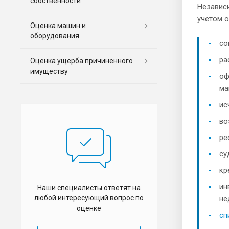
собственности
Независ
учетом о
Оценка машин и
оборудования
со
ра
Оценка ущерба причиненного
имуществу
оф
ма
ис
во
ре
су
кр
ин
Наши специалисты ответят на
любой интересующий вопрос по
не
оценке
сп