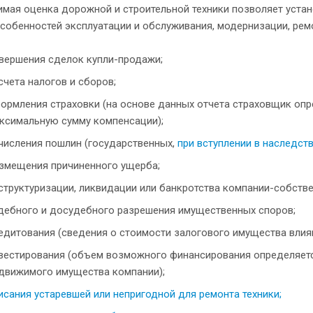
имая оценка дорожной и строительной техники позволяет уста
собенностей эксплуатации и обслуживания, модернизации, рем
вершения сделок купли-продажи;
счета налогов и сборов;
ормления страховки (на основе данных отчета страховщик опр
ксимальную сумму компенсации);
числения пошлин (государственных,
при вступлении в наследст
змещения причиненного ущерба;
структуризации, ликвидации или банкротства компании-собстве
дебного и досудебного разрешения имущественных споров;
едитования (сведения о стоимости залогового имущества влияю
вестирования (объем возможного финансирования определяется
движимого имущества компании);
исания устаревшей или непригодной для ремонта техники;