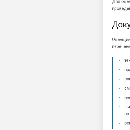
Для оцен
проведен
Доку
Оценщик
перечень
те
пр
за
см
ин
фи
пр.
ре