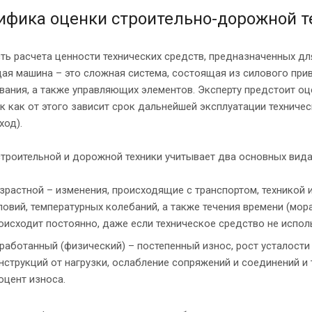
ифика оценки строительно-дорожной т
ь расчета ценности технических средств, предназначенных дл
ая машина – это сложная система, состоящая из силового прив
ания, а также управляющих элементов. Эксперту предстоит оц
ак как от этого зависит срок дальнейшей эксплуатации техниче
ход).
троительной и дорожной техники учитывает два основных вида
зрастной – изменения, происходящие с транспортом, техникой
ловий, температурных колебаний, а также течения времени (мо
оисходит постоянно, даже если техническое средство не исполь
работанный (физический) – постепенный износ, рост усталости
нструкций от нагрузки, ослабление сопряжений и соединений и 
оцент износа.