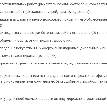
дготовительных работ (рыхлители почвы, кусторезы, корчевател
мельных работ (экскаваторы, грейдеры, бульдозеры);
ладки и асфальта и иного дорожного покрытия, его обслуживан
);
оизводства и перевозки бетона, смесей на его основе (бетонон
обления и сортировки (грохоты, дробилки);
зведения искусственных сооружений (паровые, дизельные и ви
дъема грузов (краны и установки);
прерывной транспортировки (конвейеры, гидравлические и пнев
е уточнить, входит или нет определенная спецтехника в сферу
ь с консультантами компании любым удобным способом (по те
.
ситуациях необходимо провести оценку дорожно-строительной 