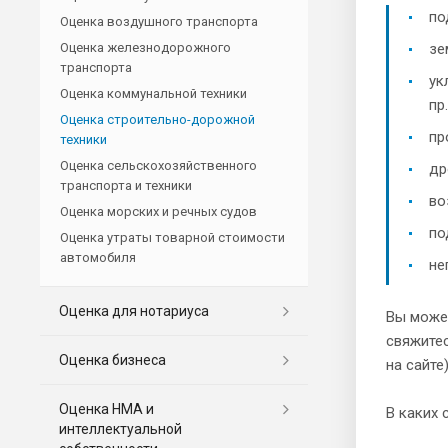
по
Оценка воздушного транспорта
Оценка железнодорожного
зе
транспорта
ук
Оценка коммунальной техники
пр.
Оценка строительно-дорожной
пр
техники
Оценка сельскохозяйственного
др
транспорта и техники
во
Оценка морских и речных судов
по
Оценка утраты товарной стоимости
автомобиля
не
Оценка для нотариуса
Вы может
свяжитес
Оценка бизнеса
на сайте)
Оценка НМА и
В каких 
интеллектуальной