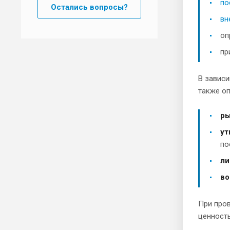
по
Остались вопросы?
вн
оп
пр
В зависи
также оп
ры
ут
по
ли
во
При пров
ценность