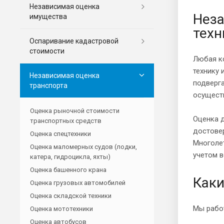
Независимая оценка
Неза
имущества
техн
Оспаривание кадастровой
стоимости
Любая к
технику 
Независимая оценка
подверга
транспорта
осуществ
Оценка рыночной стоимости
Оценка д
транспортных средств
достовер
Оценка спецтехники
Многоле
Оценка маломерных судов (лодки,
учетом в
катера, гидроцикла, яхты)
Оценка башенного крана
Каки
Оценка грузовых автомобилей
Оценка складской техники
Мы работ
Оценка мототехники
Оценка автобусов