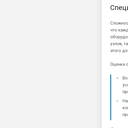
Спец
Сложност
что кажд
оборудов
узлов, т
этого до
Оценка с
Во
ус
пр
На
ко
пр