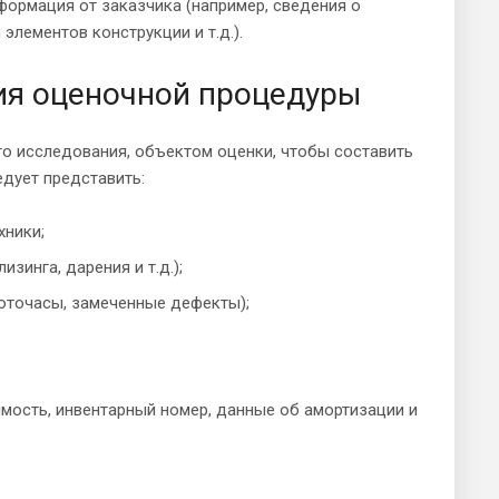
формация от заказчика (например, сведения о
элементов конструкции и т.д.).
ия оценочной процедуры
о исследования, объектом оценки, чтобы составить
едует представить:
хники;
зинга, дарения и т.д.);
оточасы, замеченные дефекты);
мость, инвентарный номер, данные об амортизации и