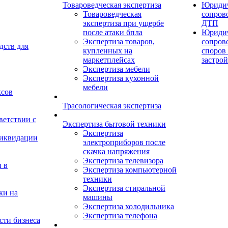
Товароведческая экспертиза
Юридич
Товароведческая
сопров
экспертиза при ущербе
ДТП
после атаки бпла
Юридич
Экспертиза товаров,
сопров
дств для
купленных на
споров 
маркетплейсах
застро
Экспертиза мебели
Экспертиза кухонной
мебели
ксов
Трасологическая экспертиза
ветствии с
Экспертиза бытовой техники
Экспертиза
ликвидации
электроприборов после
скачка напряжения
Экспертиза телевизора
 в
Экспертиза компьютерной
техники
Экспертиза стиральной
ки на
машины
Экспертиза холодильника
Экспертиза телефона
сти бизнеса