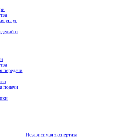
ри
тва
ия услуг
зделий и
ри
тва
я передачи
тва
я подачи
ники
Независимая экспертиза