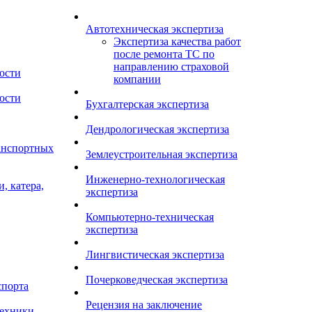
Автотехническая экспертиза
Экспертиза качества работ
после ремонта ТС по
направлению страховой
ости
компании
ости
Бухгалтерская экспертиза
Дендрологическая экспертиза
анспортных
Землеустроительная экспертиза
Инженерно-технологическая
, катера,
экспертиза
Компьютерно-техническая
экспертиза
Лингвистическая экспертиза
Почерковедческая экспертиза
спорта
Рецензия на заключение
техники