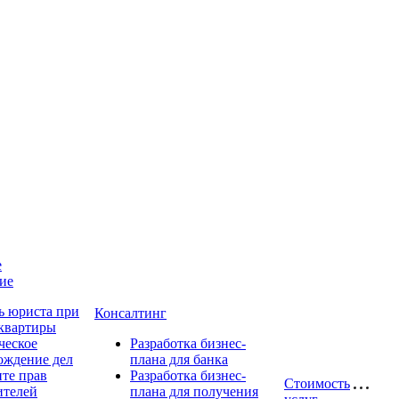
е
ие
 юриста при
Консалтинг
 квартиры
еское
Разработка бизнес-
ождение дел
плана для банка
ите прав
Разработка бизнес-
Стоимость
ителей
плана для получения