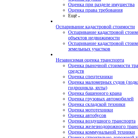
Оценка при разделе имущества
Оценка права требования
Ещё
Оспаривание кадастровой стоимости
Оспаривание кадастровой стоим
объектов недвижимости
Оспаривание кадастровой стоим
земельных участков
Независимая оценка транспорта
Оценка рыночной стоимости тр
средств
Оценка спецтехники
Оценка маломерных судов (лодки
гидроцикла, яхты)
Оценка башенного крана
Оценка грузовых автомобилей
Оценка складской техники
Оценка мототехники
Оценка автобусов
Оценка воздушного транспорта
Оценка железнодорожного тран
Оценка коммунальной техники
Оценка строительно-дорожной 