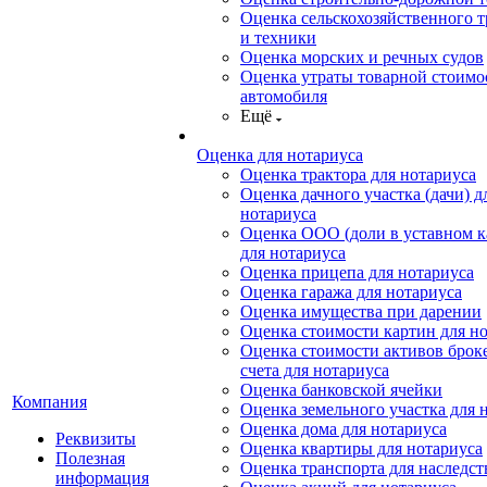
Оценка сельскохозяйственного т
и техники
Оценка морских и речных судов
Оценка утраты товарной стоимо
автомобиля
Ещё
Оценка для нотариуса
Оценка трактора для нотариуса
Оценка дачного участка (дачи) д
нотариуса
Оценка ООО (доли в уставном к
для нотариуса
Оценка прицепа для нотариуса
Оценка гаража для нотариуса
Оценка имущества при дарении
Оценка стоимости картин для н
Оценка стоимости активов брок
счета для нотариуса
Оценка банковской ячейки
Компания
Оценка земельного участка для 
Оценка дома для нотариуса
Реквизиты
Оценка квартиры для нотариуса
Полезная
Оценка транспорта для наследст
информация