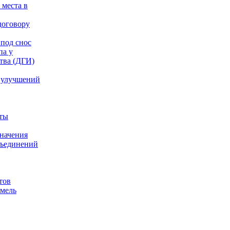
 места в
договору
под снос
па у
тва (ДГИ)
 улучшений
аты
значения
бъединений
тов
емель