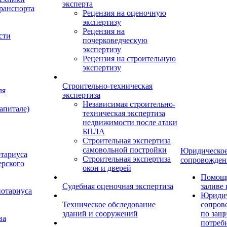
эксперта
ранспорта
Рецензия на оценочную
экспертизу
Рецензия на
сти
почерковедческую
экспертизу
Рецензия на строительную
экспертизу
Строительно-техническая
ля
экспертиза
Независимая строительно-
апитале)
техническая экспертиза
недвижимости после атаки
БПЛА
Строительная экспертиза
самовольной постройки
Юридическо
отариуса
Строительная экспертиза
сопровожден
ерского
окон и дверей
Помощь
Судебная оценочная экспертиза
заливе
нотариуса
Юридич
Техническое обследование
сопров
зданий и сооружений
по защ
ва
потреб