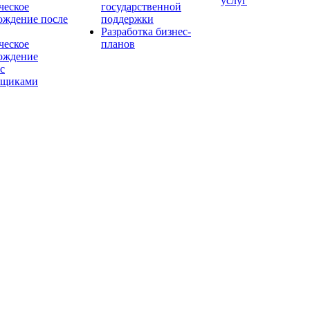
услуг
еское
государственной
ождение после
поддержки
Разработка бизнес-
еское
планов
ождение
с
йщиками