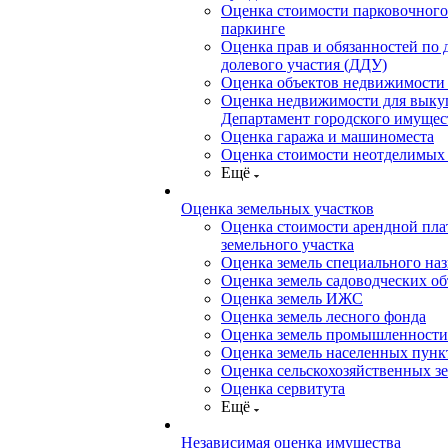
Оценка стоимости парковочного
паркинге
Оценка прав и обязанностей по 
долевого участия (ДДУ)
Оценка объектов недвижимости 
Оценка недвижимости для выку
Департамент городского имущес
Оценка гаража и машиноместа
Оценка стоимости неотделимых
Ещё
Оценка земельных участков
Оценка стоимости арендной пл
земельного участка
Оценка земель специального на
Оценка земель садоводческих о
Оценка земель ИЖС
Оценка земель лесного фонда
Оценка земель промышленности
Оценка земель населенных пунк
Оценка сельскохозяйственных з
Оценка сервитута
Ещё
Независимая оценка имущества