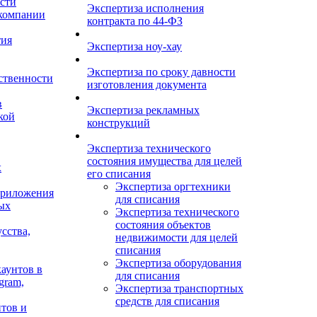
сти
Экспертиза исполнения
 компании
контракта по 44-ФЗ
тия
Экспертиза ноу-хау
Экспертиза по сроку давности
ственности
изготовления документа
в
Экспертиза рекламных
кой
конструкций
Экспертиза технического
состояния имущества для целей
х
его списания
Экспертиза оргтехники
приложения
для списания
ых
Экспертиза технического
состояния объектов
сства,
недвижимости для целей
списания
Экспертиза оборудования
аунтов в
для списания
gram,
Экспертиза транспортных
средств для списания
тов и