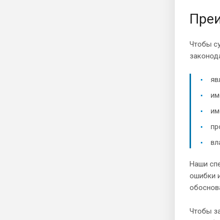
Преи
Чтобы с
законода
яв
им
им
пр
вл
Наши спе
ошибки и
обоснов
Чтобы за