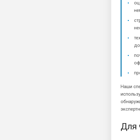
оц
не
ст
не
те
до
по
оф
пр
Наши спе
использу
обнаруж
эксперт
Для 