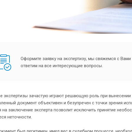
Оформите заявку на экспертизу, мы свяжемся с Вами
ответим на все интересующие вопросы.
е экспертизы зачастую играют решающую роль при вынесении 
ленный документ объективен и безупречен с точки зрения исп
я на заключение эксперта позволит исключить принятие необо
ся неточности.
кумент был легитимен, имел вес в судебном процессе, необхо