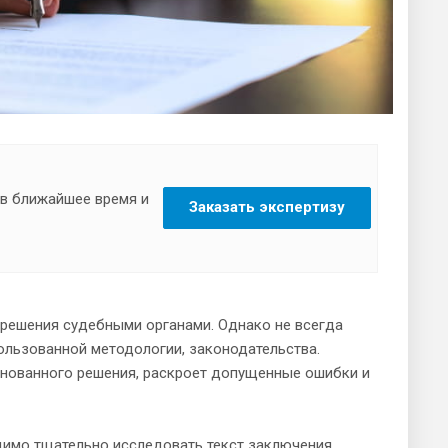
 в ближайшее время и
Заказать экспертизу
решения судебными органами. Однако не всегда
ользованной методологии, законодательства.
снованного решения, раскроет допущенные ошибки и
димо тщательно исследовать текст заключения