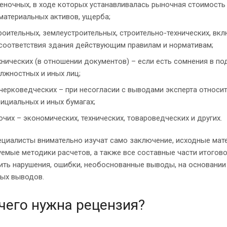
еночных, в ходе которых устанавливалась рыночная стоимост
материальных активов, ущерба;
роительных, землеустроительных, строительно-технических, вк
соответствия здания действующим правилам и нормативам;
хнических (в отношении документов) – если есть сомнения в по
лжностных и иных лиц;
черковедческих – при несогласии с выводами эксперта относи
ициальных и иных бумагах;
очих – экономических, технических, товароведческих и других.
циалисты внимательно изучат само заключение, исходные мате
емые методики расчетов, а также все составные части итогов
ить нарушения, ошибки, необоснованные выводы, на основании
ных выводов.
чего нужна рецензия?