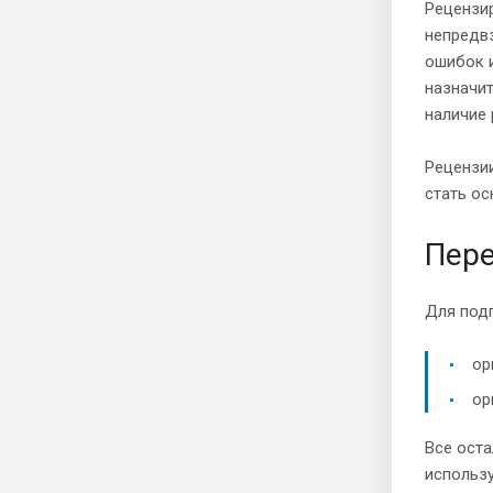
Рецензир
непредв
ошибок и
назначит
наличие 
Рецензии
стать ос
Пере
Для под
ор
ор
Все оста
использу