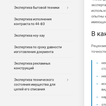
эксперта
Экспертиза бытовой техники
использ
опытны и
Экспертиза исполнения
имеющее
контракта по 44-ФЗ
В ка
Экспертиза ноу-хау
Рецензия
Экспертиза по сроку давности
точности
изготовления документа
не
Экспертиза рекламных
конструкций
ст
не
Экспертиза технического
ис
состояния имущества для
ви
целей его списания
на
от