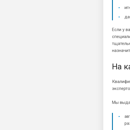
иг
да
Если у в
специали
тщательн
назначит
На к
Квалифик
эксперт
Мы выда
ав
ра