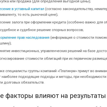
купка или продажа (для определения выгодной цены);
есение в уставный капитал
(согласно законодательству, немате
виваленту, то есть рыночной цене);
есение залога при оформлении кредита (особенно важно для об
судебное и судебное решение спорных вопросов;
ормление прав наследования
(информация о стоимости поможе
шлину);
инятие инвестиционных, управленческих решений на базе досто
огнозирование стоимости облигаций при их первичном размеще
ке специалисты группы компаний «Платинум» примут во вниман
т наиболее подходящие подходы и методы, при необходимости 
и долговых обязательств.
е факторы влияют на результаты