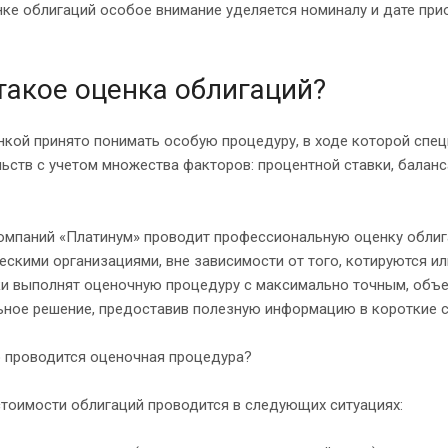
ке облигаций особое внимание уделяется номиналу и дате при
такое оценка облигаций?
нкой принято понимать особую процедуру, в ходе которой спе
ьств с учетом множества факторов: процентной ставки, баланс
компаний «Платинум» проводит профессиональную оценку обли
скими организациями, вне зависимости от того, котируются и
и выполнят оценочную процедуру с максимально точным, объек
ьное решение, предоставив полезную информацию в короткие с
о проводится оценочная процедура?
тоимости облигаций проводится в следующих ситуациях: