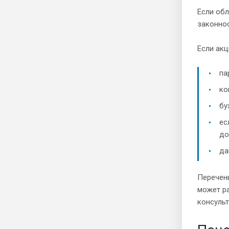
Если об
законнос
Если акц
па
ко
бу
ес
до
да
Перечень
может ра
консуль