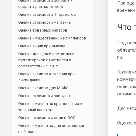
Оценка стоимости основных
При оцен
средств для налоговой
времени.
Оценка стоимости IT-проектов
Оценка стоимости магазина
Что 
Оценка товарных запасов
Оценка имущественных комплексов
Под оце
Оценка акций при выкупе
обязател
Оценка для целей составления
пр.
бухгалтерской отчетности в
соответствии с РСБУ
Группа 
Оценка активов компании при
коммерче
ликвидации
оценщик
Оценка активов для МСФО
оптимал
Оценка стоимости заводов
Оценка имущества при внесении в
Для чег
уставный капитал
Оценка стоимости доли в ООО
Оценка с
Оценка имущества для постановки
на баланс