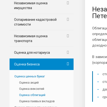
Независимая оценка
Неза
имущества
Пете
Оспаривание кадастровой
стоимости
Облигаци
определе
Независимая оценка
облигаци
транспорта
доходно
Оценка для нотариуса
В зависи
(корпора
Оценка бизнеса
ст
Оценка ценных бумаг
ст
Оценка акций
Оценка векселей
да
Оценка облигаций
ср
Оценка паевых вкладов