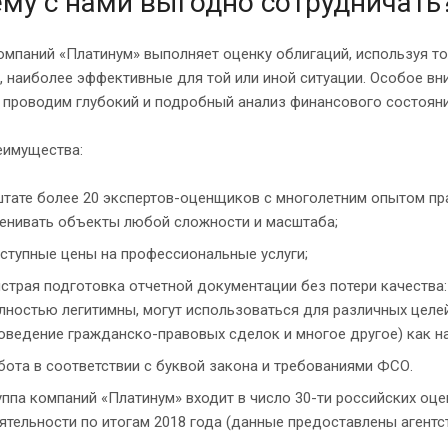
му с нами выгодно сотрудничать
омпаний «Платинум» выполняет оценку облигаций, используя т
 наиболее эффективные для той или иной ситуации. Особое вн
 проводим глубокий и подробный анализ финансового состояни
еимущества:
штате более 20 экспертов-оценщиков с многолетним опытом пр
енивать объекты любой сложности и масштаба;
ступные цены на профессиональные услуги;
страя подготовка отчетной документации без потери качества
лностью легитимны, могут использоваться для различных целей
оведение гражданско-правовых сделок и многое другое) как на 
бота в соответствии с буквой закона и требованиями ФСО.
уппа компаний «Платинум» входит в число 30-ти российских оц
ятельности по итогам 2018 года (данные предоставлены агентст