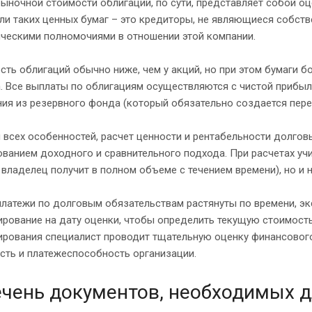
ыночной стоимости облигаций, по сути, представляет собой оц
ли таких ценных бумаг – это кредиторы, не являющиеся собст
нческими полномочиями в отношении этой компании.
ть облигаций обычно ниже, чем у акций, но при этом бумаги б
. Все выплаты по облигациям осуществляются с чистой прибыли 
ия из резервного фонда (который обязательно создается пере
 всех особенностей, расчет ценности и рентабельности долго
ванием доходного и сравнительного подхода. При расчетах учи
владелец получит в полном объеме с течением времени), но и
платежи по долговым обязательствам растянуты по времени, э
рование на дату оценки, чтобы определить текущую стоимость
ирования специалист проводит тщательную оценку финансового
сть и платежеспособность организации.
чень документов, необходимых 