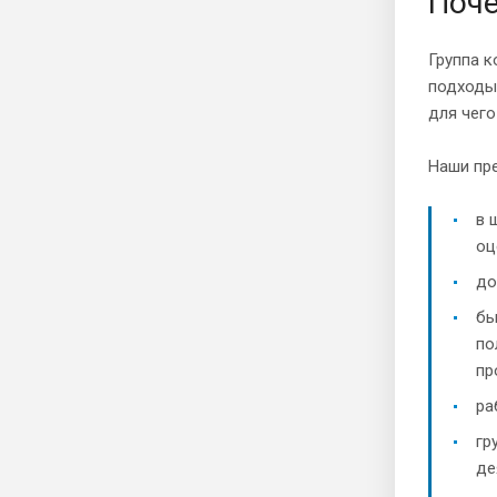
Поче
Группа к
подходы,
для чего
Наши пр
в 
оц
до
бы
по
пр
ра
гр
де