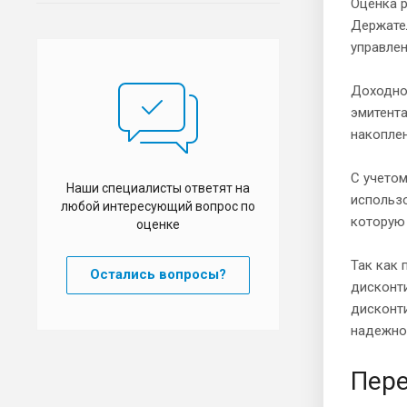
Оценка р
Держате
управле
Доходнос
эмитента
накоплен
С учетом
Наши специалисты ответят на
использо
любой интересующий вопрос по
которую 
оценке
Так как 
Остались вопросы?
дисконти
дисконт
надежно
Пере