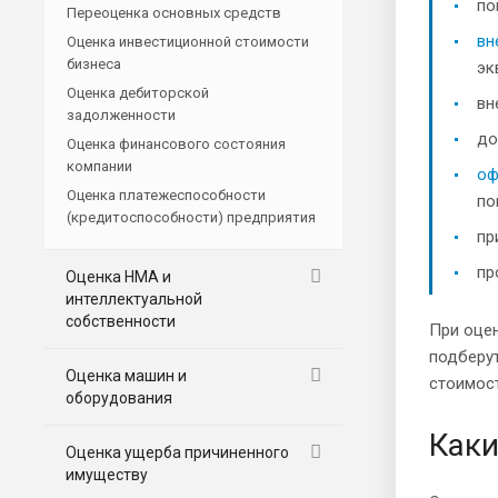
по
Переоценка основных средств
вн
Оценка инвестиционной стоимости
бизнеса
эк
Оценка дебиторской
вн
задолженности
до
Оценка финансового состояния
компании
оф
Оценка платежеспособности
по
(кредитоспособности) предприятия
пр
пр
Оценка НМА и
интеллектуальной
собственности
При оцен
подберу
Оценка машин и
стоимост
оборудования
Каки
Оценка ущерба причиненного
имуществу