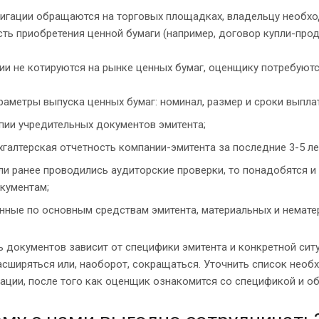
лигации обращаются на торговых площадках, владельцу необх
ть приобретения ценной бумаги (например, договор купли-прод
ии не котируются на рынке ценных бумаг, оценщику потребуют
раметры выпуска ценных бумаг: номинал, размер и сроки выплат
пии учредительных документов эмитента;
хгалтерская отчетность компании-эмитента за последние 3-5 ле
ли ранее проводились аудиторские проверки, то понадобятся 
кументам;
нные по основным средствам эмитента, материальных и немате
 документов зависит от специфики эмитента и конкретной сит
сширяться или, наоборот, сокращаться. Уточнить список необ
тации, после того как оценщик ознакомится со спецификой и 