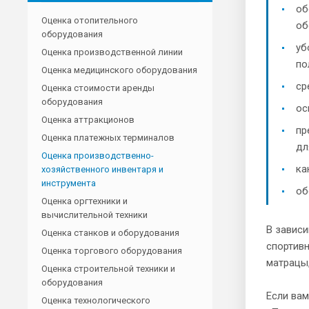
об
Оценка отопительного
об
оборудования
уб
Оценка производственной линии
по
Оценка медицинского оборудования
ср
Оценка стоимости аренды
оборудования
ос
Оценка аттракционов
пр
Оценка платежных терминалов
дл
Оценка производственно-
ка
хозяйственного инвентаря и
инструмента
об
Оценка оргтехники и
вычислительной техники
В зависи
Оценка станков и оборудования
спортивн
Оценка торгового оборудования
матрацы,
Оценка строительной техники и
оборудования
Если вам
Оценка технологического