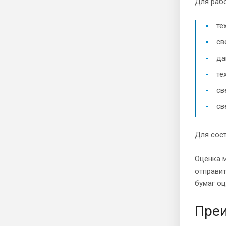
Для раб
те
св
да
те
св
св
Для сост
Оценка 
отправи
бумаг о
Преи