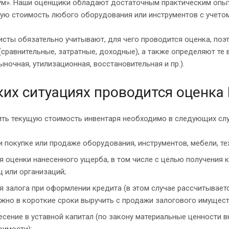
ум». Наши оценщики обладают достаточным практическим опыт
ную стоимость любого оборудования или инструментов с учето
исты обязательно учитывают, для чего проводится оценка, по
(сравнительные, затратные, доходные), а также определяют те
ыночная, утилизационная, восстановительная и пр.).
ких ситуациях проводится оценка
ить текущую стоимость инвентаря необходимо в следующих слу
и покупке или продаже оборудования, инструментов, мебели, те
я оценки нанесенного ущерба, в том числе с целью получения 
ц или организаций;
я залога при оформлении кредита (в этом случае рассчитывает
жно в короткие сроки выручить с продажи залогового имущест
есение в уставной капитал (по закону материальные ценности 
оимости);