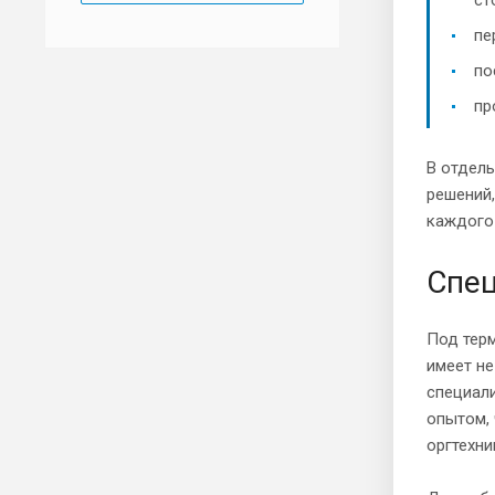
пе
по
пр
В отдель
решений,
каждого 
Спец
Под терм
имеет не
специал
опытом, 
оргтехни