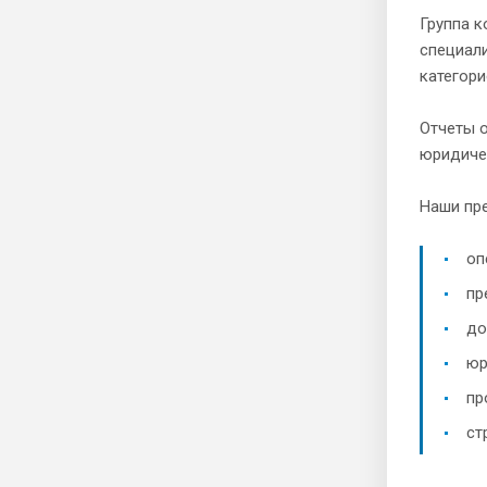
Группа к
специал
категор
Отчеты о
юридичес
Наши пр
оп
пр
до
юр
пр
ст