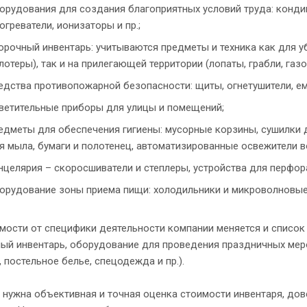
орудования для создания благоприятных условий труда: конди
огреватели, ионизаторы и пр.;
орочный инвентарь: учитываются предметы и техника как для у
лотеры), так и на прилегающей территории (лопаты, грабли, газ
едства противопожарной безопасности: щиты, огнетушители, ем
ветительные приборы для улицы и помещений;
едметы для обеспечения гигиены: мусорные корзины, сушилки 
я мыла, бумаги и полотенец, автоматизированные освежители воз
нцелярия – скоросшиватели и степлеры, устройства для перфор
орудование зоны приема пищи: холодильники и микроволновые
мости от специфики деятельности компании меняется и список П
ый инвентарь, оборудование для проведения праздничных мероп
 постельное белье, спецодежда и пр.).
 нужна объективная и точная оценка стоимости инвентаря, дов