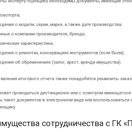
оты эксперту-оценщику необходимы документы, имеющие отнош
хпаспорта;
едения о модели, серии, марке, а также дате производства;
нные о компании-производителе, бренде;
хнические характеристики;
едения о ремонтах, консервациях инструментов (если были);
едения об обременениях (залог, арест, аренда имущества).
авления итогового отчета также понадобятся реквизиты заказ
может проводиться дистанционно или с осмотром имеющегося П
ть пакет документов в электронном виде или воспользоваться
ценщику.
мущества сотрудничества с ГК «