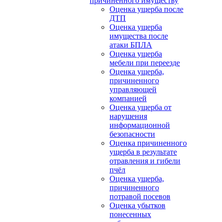
причиненного имуществу
Оценка ущерба после
ДТП
Оценка ущерба
имущества после
атаки БПЛА
Оценка ущерба
мебели при переезде
Оценка ущерба,
причиненного
управляющей
компанией
Оценка ущерба от
нарушения
информационной
безопасности
Оценка причиненного
ущерба в результате
отравления и гибели
пчёл
Оценка ущерба,
причиненного
потравой посевов
Оценка убытков
понесенных