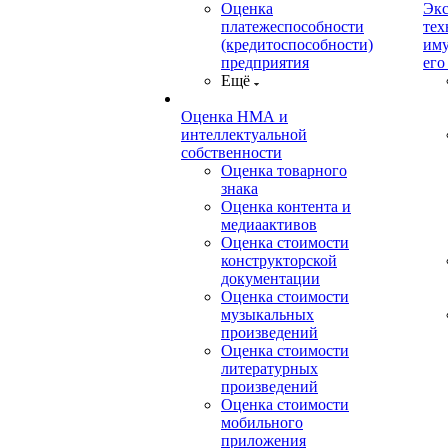
Оценка
Экс
платежеспособности
тех
(кредитоспособности)
иму
предприятия
его
Ещё
Оценка НМА и
интеллектуальной
собственности
Оценка товарного
знака
Оценка контента и
медиаактивов
Оценка стоимости
конструкторской
документации
Оценка стоимости
музыкальных
произведений
Оценка стоимости
литературных
произведений
Оценка стоимости
мобильного
приложения