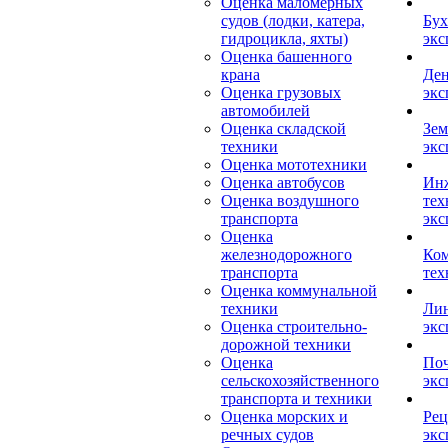
Оценка маломерных
судов (лодки, катера,
Бух
гидроцикла, яхты)
экс
Оценка башенного
крана
Ден
Оценка грузовых
экс
автомобилей
Оценка складской
Зем
техники
экс
Оценка мототехники
Оценка автобусов
Ин
Оценка воздушного
тех
транспорта
экс
Оценка
железнодорожного
Ком
транспорта
тех
Оценка коммунальной
техники
Лин
Оценка строительно-
экс
дорожной техники
Оценка
Поч
сельскохозяйственного
экс
транспорта и техники
Оценка морских и
Рец
речных судов
экс