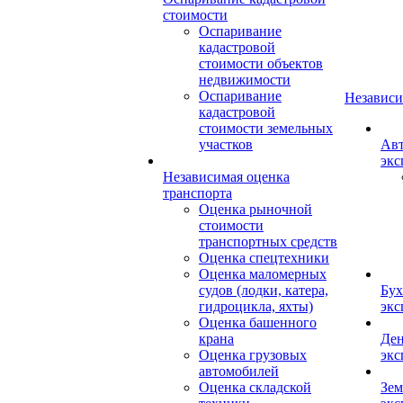
стоимости
Оспаривание
кадастровой
стоимости объектов
недвижимости
Оспаривание
Независи
кадастровой
стоимости земельных
участков
Авт
экс
Независимая оценка
транспорта
Оценка рыночной
стоимости
транспортных средств
Оценка спецтехники
Оценка маломерных
судов (лодки, катера,
Бух
гидроцикла, яхты)
экс
Оценка башенного
крана
Ден
Оценка грузовых
экс
автомобилей
Оценка складской
Зем