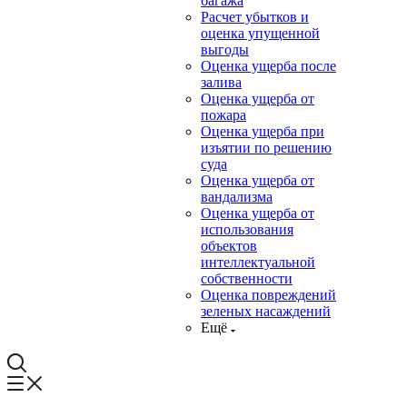
багажа
Расчет убытков и
оценка упущенной
выгоды
Оценка ущерба после
залива
Оценка ущерба от
пожара
Оценка ущерба при
изъятии по решению
суда
Оценка ущерба от
вандализма
Оценка ущерба от
использования
объектов
интеллектуальной
собственности
Оценка повреждений
зеленых насаждений
Ещё