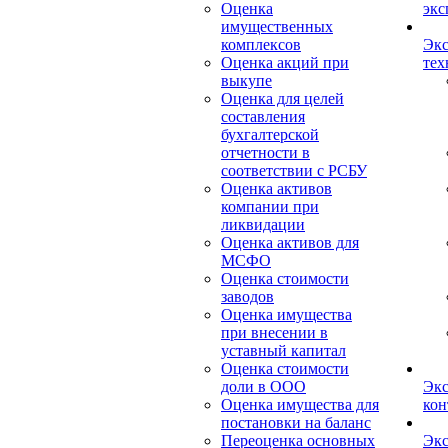
Оценка
экс
имущественных
комплексов
Экс
Оценка акций при
тех
выкупе
Оценка для целей
составления
бухгалтерской
отчетности в
соответствии с РСБУ
Оценка активов
компании при
ликвидации
Оценка активов для
МСФО
Оценка стоимости
заводов
Оценка имущества
при внесении в
уставный капитал
Оценка стоимости
доли в ООО
Экс
Оценка имущества для
кон
постановки на баланс
Переоценка основных
Экс