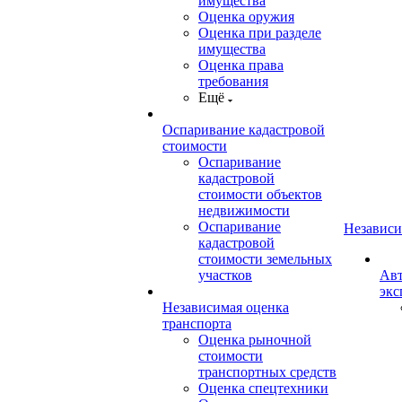
имущества
Оценка оружия
Оценка при разделе
имущества
Оценка права
требования
Ещё
Оспаривание кадастровой
стоимости
Оспаривание
кадастровой
стоимости объектов
недвижимости
Оспаривание
Независи
кадастровой
стоимости земельных
участков
Авт
экс
Независимая оценка
транспорта
Оценка рыночной
стоимости
транспортных средств
Оценка спецтехники