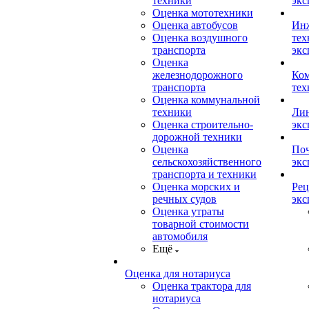
техники
экс
Оценка мототехники
Оценка автобусов
Ин
Оценка воздушного
тех
транспорта
экс
Оценка
железнодорожного
Ком
транспорта
тех
Оценка коммунальной
техники
Лин
Оценка строительно-
экс
дорожной техники
Оценка
Поч
сельскохозяйственного
экс
транспорта и техники
Оценка морских и
Рец
речных судов
экс
Оценка утраты
товарной стоимости
автомобиля
Ещё
Оценка для нотариуса
Оценка трактора для
нотариуса