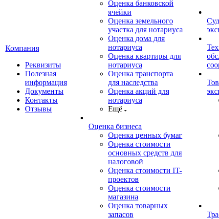
Оценка банковской
ячейки
Оценка земельного
Суд
участка для нотариуса
экс
Оценка дома для
нотариуса
Тех
Компания
Оценка квартиры для
обс
Реквизиты
нотариуса
со
Полезная
Оценка транспорта
информация
для наследства
Тов
Документы
Оценка акций для
экс
Контакты
нотариуса
Отзывы
Ещё
Оценка бизнеса
Оценка ценных бумаг
Оценка стоимости
основных средств для
налоговой
Оценка стоимости IT-
проектов
Оценка стоимости
магазина
Оценка товарных
запасов
Тра