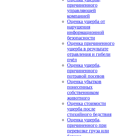
причиненного
управляющей
компанией
Оценка ущерба от
нарушения
информационной
безопасности
Оценка причиненного
ущерба в результате
отравления и гибели
пчёл
Оценка ущерба,
причиненного
потравой посевов
Оценка убытков
понесенных
собственником
животного
Оценка стоимости
ущерба после
стихийного бедствия
Оценка ущерба,
причиненного при
перевозке груза или