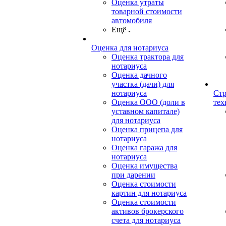
Оценка утраты
товарной стоимости
автомобиля
Ещё
Оценка для нотариуса
Оценка трактора для
нотариуса
Оценка дачного
участка (дачи) для
нотариуса
Стр
Оценка ООО (доли в
тех
уставном капитале)
для нотариуса
Оценка прицепа для
нотариуса
Оценка гаража для
нотариуса
Оценка имущества
при дарении
Оценка стоимости
картин для нотариуса
Оценка стоимости
активов брокерского
счета для нотариуса