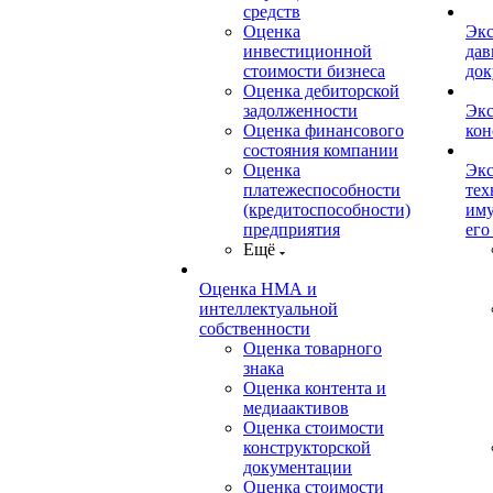
средств
Оценка
Экс
инвестиционной
дав
стоимости бизнеса
док
Оценка дебиторской
задолженности
Экс
Оценка финансового
кон
состояния компании
Оценка
Экс
платежеспособности
тех
(кредитоспособности)
иму
предприятия
его
Ещё
Оценка НМА и
интеллектуальной
собственности
Оценка товарного
знака
Оценка контента и
медиаактивов
Оценка стоимости
конструкторской
документации
Оценка стоимости