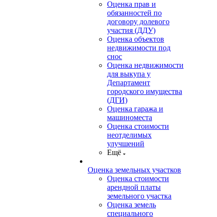
Оценка прав и
обязанностей по
договору долевого
участия (ДДУ)
Оценка объектов
недвижимости под
снос
Оценка недвижимости
для выкупа у
Департамент
городского имущества
(ДГИ)
Оценка гаража и
машиноместа
Оценка стоимости
неотделимых
улучшений
Ещё
Оценка земельных участков
Оценка стоимости
арендной платы
земельного участка
Оценка земель
специального