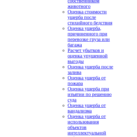
собственником
животного
Оценка стоимости
ущерба после
стихийного бедствия
Оценка ущерба,
причиненного при
перевозке груза или
багажа
Расчет убытков и
оценка упущенной
выгоды
Оценка ущерба после
залива
Оценка ущерба от
пожара
Оценка ущерба при
изъятии по решению
суда
Оценка ущерба от
вандализма
Оценка ущерба от
использования
объектов
интеллектуальной