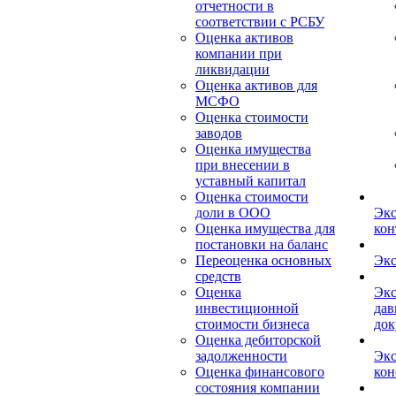
отчетности в
соответствии с РСБУ
Оценка активов
компании при
ликвидации
Оценка активов для
МСФО
Оценка стоимости
заводов
Оценка имущества
при внесении в
уставный капитал
Оценка стоимости
доли в ООО
Экс
Оценка имущества для
кон
постановки на баланс
Переоценка основных
Экс
средств
Оценка
Экс
инвестиционной
дав
стоимости бизнеса
док
Оценка дебиторской
задолженности
Экс
Оценка финансового
кон
состояния компании