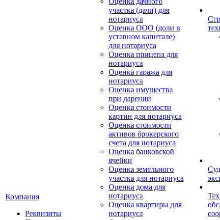
Оценка дачного
участка (дачи) для
нотариуса
Стр
Оценка ООО (доли в
тех
уставном капитале)
для нотариуса
Оценка прицепа для
нотариуса
Оценка гаража для
нотариуса
Оценка имущества
при дарении
Оценка стоимости
картин для нотариуса
Оценка стоимости
активов брокерского
счета для нотариуса
Оценка банковской
ячейки
Оценка земельного
Суд
участка для нотариуса
экс
Оценка дома для
нотариуса
Тех
Компания
Оценка квартиры для
обс
Реквизиты
нотариуса
со