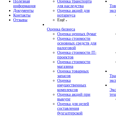
Полезная
Оценка транспорта
информация
для наследства
Тов
Документы
Оценка акций для
экс
Контакты
нотариуса
Отзывы
Ещё
Оценка бизнеса
Оценка ценных бумаг
Оценка стоимости
основных средств для
налоговой
Оценка стоимости IT-
проектов
Оценка стоимости
магазина
Оценка товарных
запасов
Тра
Оценка
экс
имущественных
комплексов
Экс
Оценка акций при
тех
выкупе
Оценка для целей
составления
бухгалтерской